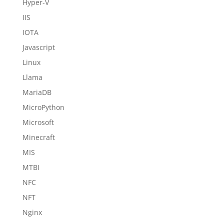
Hyper-V
IIS
IOTA
Javascript
Linux
Llama
MariaDB
MicroPython
Microsoft
Minecraft
MIS
MTBI
NFC
NFT
Nginx