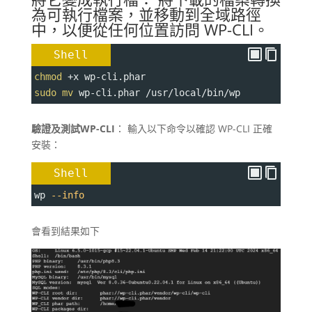
為可執行檔案，並移動到全域路徑
中，以便從任何位置訪問 WP-CLI。
Shell
chmod
+
x wp-cli.phar
sudo
mv
 wp-cli.phar /usr/local/bin/wp
驗證及測試WP-CLI
： 輸入以下命令以確認 WP-CLI 正確
安裝：
Shell
wp 
--info
會看到結果如下