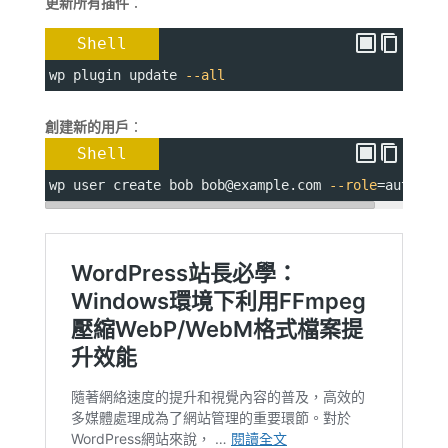
更新所有插件
：
Shell
wp plugin update 
--all
創建新的用戶
：
Shell
wp user create bob bob@example.com 
--role
=
author