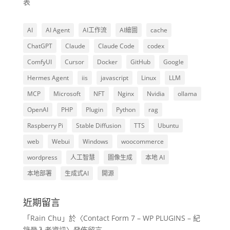
表
AI
AI Agent
AI工作流
AI繪圖
cache
ChatGPT
Claude
Claude Code
codex
ComfyUI
Cursor
Docker
GitHub
Google
Hermes Agent
iis
javascript
Linux
LLM
MCP
Microsoft
NFT
Nginx
Nvidia
ollama
OpenAI
PHP
Plugin
Python
rag
Raspberry Pi
Stable Diffusion
TTS
Ubuntu
web
Webui
Windows
woocommerce
wordpress
人工智慧
圖像生成
本地 AI
本地部署
生成式AI
開源
近期留言
「
Rain Chu
」於〈
Contact Form 7 – WP PLUGINS – 紀
錄登入者資訊
〉發佈留言