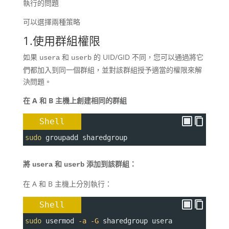
執行的問題
可以選擇兩種策略
1.使用群組權限
如果
和
的 UID/GID 不同，您可以通過將它
usera
userb
們都加入到同一個群組，並對該群組授予適當的權限來解
決問題。
在 A 和 B 主機上創建相同的群組
Shell
sudo
 groupadd sharedgroup
將
和
添加到該群組：
usera
userb
在 A 和 B 主機上分別執行：
Shell
sudo
 usermod 
-a
-G
 sharedgroup usera