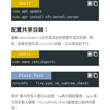
Shell
sudo
 apt update
sudo
 apt install nfs-kernel-server
配置共享目錄：
編輯
文件來添加你想要共享的目錄。例
/etc/exports
如，如果你想共享
目錄，可以添加如下行：
/srv/nfs
Shell
sudo
 nano /etc/exports
Plain Text
/srv/nfs    *(rw,sync,no_subtree_check)
其中
表示所有人都可以訪問，
表示讀寫權限，
表
*
rw
sync
示同步寫入硬碟，no_subtree_check是速度比較快的選
項。