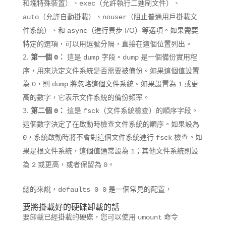
和塊特殊裝置）、
（允許執行二進制文件）、
exec
（允許自動掛載）、
（阻止普通用戶掛載文
auto
nouser
件系統）、和
（進行異步 I/O）等選項。如果需要
async
特定的選項，可以用逗號分隔，直接在這個位置列出。
第一個
：
這是
字段。
是一個備份實用程
0
dump
dump
序，用來決定文件系統是否需要被備份。如果這個值設置
為
，則
將忽略這個文件系統。如果設置為
或更
0
dump
1
高的數字，它表示文件系統的備份頻率。
第二個
：
這是
（文件系統檢查）的順序字段。
0
fsck
這個數字決定了在啟動時檢查文件系統的順序。如果設為
，系統啟動時將不會對這個文件系統進行
檢查。如
0
fsck
果是根文件系統，這個值通常設為
；其他文件系統則設
1
為
或更高，或者保留為
。
2
0
總的來說，
是一個常見的配置，
defaults 0 0
要將掛載好的硬碟卸載的話
要卸載已經掛載的硬碟，您可以使用
命令
umount