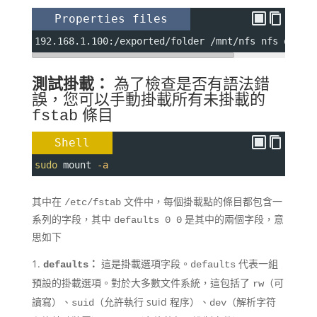
Properties files
192.168.1.100
:
/exported/folder /mnt/nfs nfs defau
測試掛載：
為了檢查是否有語法錯
誤，您可以手動掛載所有未掛載的
條目
fstab
Shell
sudo
 mount 
-a
其中在
文件中，每個掛載點的條目都包含一
/etc/fstab
系列的字段，其中
是其中的兩個字段，意
defaults 0 0
思如下
：
這是掛載選項字段。
代表一組
defaults
defaults
預設的掛載選項。對於大多數文件系統，這包括了
（可
rw
讀寫）、
（允許執行 suid 程序）、
（解析字符
suid
dev