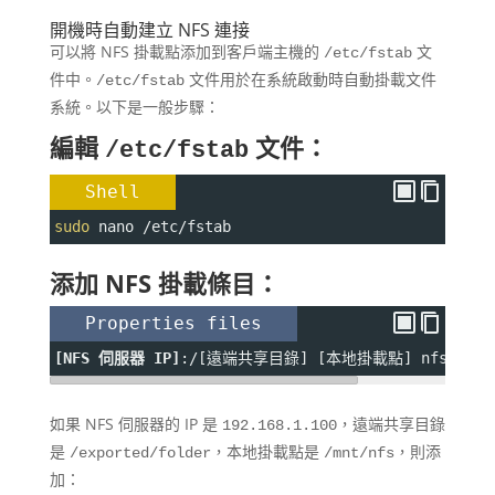
開機時自動建立 NFS 連接
可以將 NFS 掛載點添加到客戶端主機的
文
/etc/fstab
件中。
文件用於在系統啟動時自動掛載文件
/etc/fstab
系統。以下是一般步驟：
編輯
文件：
/etc/fstab
Shell
sudo
 nano /etc/fstab
添加 NFS 掛載條目：
Properties files
[NFS 伺服器 IP]
:
/[遠端共享目錄] [本地掛載點] nfs defau
如果 NFS 伺服器的 IP 是
，遠端共享目錄
192.168.1.100
是
，本地掛載點是
，則添
/exported/folder
/mnt/nfs
加：