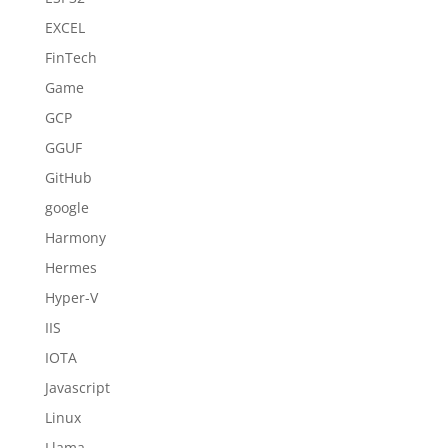
EXCEL
FinTech
Game
GCP
GGUF
GitHub
google
Harmony
Hermes
Hyper-V
IIS
IOTA
Javascript
Linux
Llama