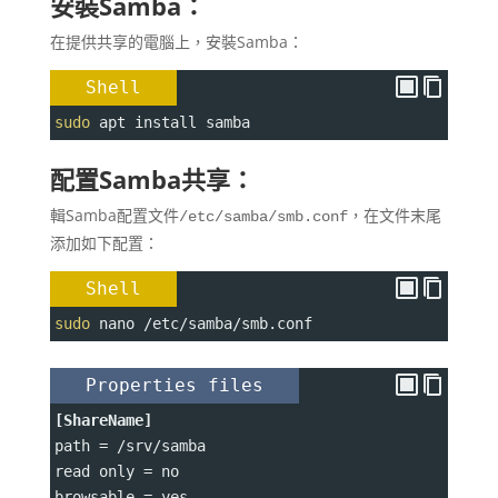
安裝Samba：
在提供共享的電腦上，安裝Samba：
Shell
sudo
 apt install samba
配置Samba共享：
輯Samba配置文件
，在文件末尾
/etc/samba/smb.conf
添加如下配置：
Shell
sudo
 nano /etc/samba/smb.conf
Properties files
[ShareName]
path 
=
 /srv/samba
read only 
=
 no
browsable 
=
 yes