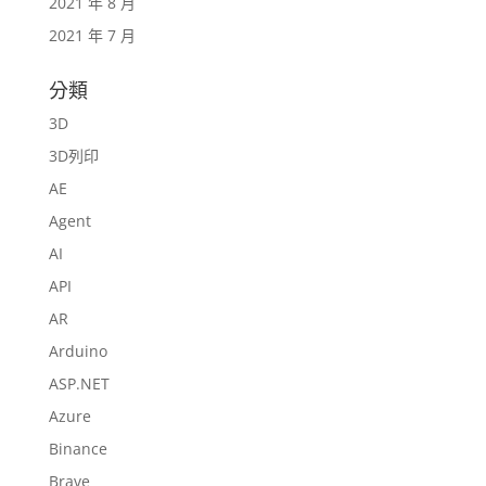
2021 年 8 月
2021 年 7 月
分類
3D
3D列印
AE
Agent
AI
API
AR
Arduino
ASP.NET
Azure
Binance
Brave