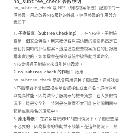
參數說明
no_subtree_check
是 NFS（網絡檔案系統）配置中的一
no_subtree_check
個參數，用於改善NFS服務的性能。這個參數的作用與含
義如下：
子樹檢查（Subtree Checking）：
在NFS中，子樹檢
查是一個安全特性，用來確保客戶端訪問的檔案仍然是它
最初打開時的那個檔案。這是通過檢查檔案所在的目錄結
構來實現的。如果檔案在檔案系統中被移動或重命名，
NFS會通過子樹檢查來識別這些改變。
的作用：
啟用
no_subtree_check
參數會禁用這種子樹檢查。這意味著
no_subtree_check
NFS服務器不會檢查檔案是否被移動或重命名。這樣做可
以提高性能，因為減少了服務器的檢查負擔。在大多數情
況下，這是安全的，特別是在檔案不太可能在訪問期間被
移動或重命名的環境中。
應用場景：
在許多常規的NFS使用情況下，子樹檢查是
不必要的，因為檔案的移動並不頻繁。在這些情況下，禁