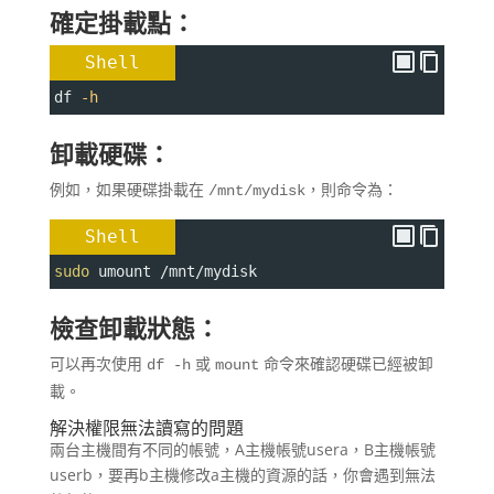
確定掛載點：
Shell
df 
-h
卸載硬碟：
例如，如果硬碟掛載在
，則命令為：
/mnt/mydisk
Shell
sudo
 umount /mnt/mydisk
檢查卸載狀態：
可以再次使用
或
命令來確認硬碟已經被卸
df -h
mount
載。
解決權限無法讀寫的問題
兩台主機間有不同的帳號，A主機帳號usera，B主機帳號
userb，要再b主機修改a主機的資源的話，你會遇到無法