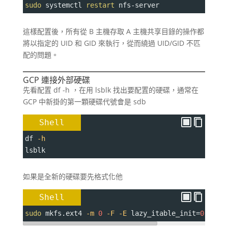
sudo
 systemctl 
restart
 nfs-server
這樣配置後，所有從 B 主機存取 A 主機共享目錄的操作都
將以指定的 UID 和 GID 來執行，從而繞過 UID/GID 不匹
配的問題。
GCP 連接外部硬碟
先看配置 df -h ，在用 lsblk 找出要配置的硬碟，通常在
GCP 中新掛的第一顆硬碟代號會是 sdb
Shell
df 
-h
lsblk
如果是全新的硬碟要先格式化他
Shell
sudo
 mkfs.ext4 
-m
0
-F
-E
lazy_itable_init
=
0
,disc