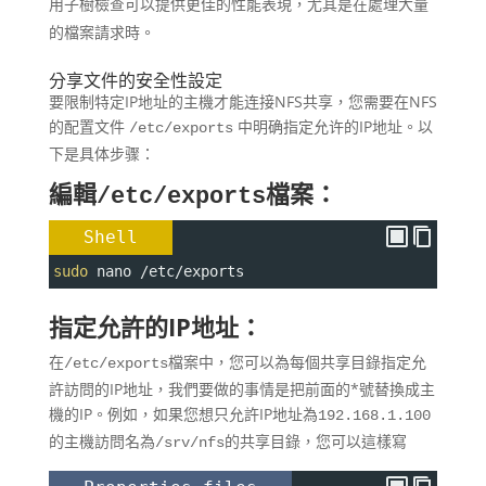
用子樹檢查可以提供更佳的性能表現，尤其是在處理大量
的檔案請求時。
分享文件的安全性設定
要限制特定IP地址的主機才能连接NFS共享，您需要在NFS
的配置文件
中明确指定允许的IP地址。以
/etc/exports
下是具体步骤：
編輯
檔案：
/etc/exports
Shell
sudo
 nano /etc/exports
指定允許的IP地址：
在
檔案中，您可以為每個共享目錄指定允
/etc/exports
許訪問的IP地址，我們要做的事情是把前面的*號替換成主
機的IP。例如，如果您想只允許IP地址為
192.168.1.100
的主機訪問名為
的共享目錄，您可以這樣寫
/srv/nfs