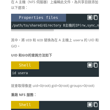
在 A 主機（NFS 伺服器）上編輯此文件，為共享目錄添加
以下選項：
Properties files
/path/to/shared/directory B主機的IP(rw,sync,no_subt
其中，將
和
替換為在 A 主機上
的 UID 和
UID
GID
usera
GID。
UID 和GID的查詢方法如下
Shell
id usera
就會取得像是 uid=0(root) gid=0(root) groups=0(root)
重啟 NFS 服務：
Shell