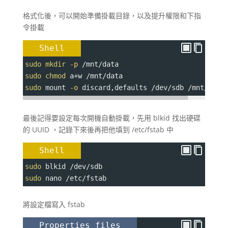
格式化後，可以開始準備掛載目錄，以及提升權限和下指
令掛載
Shell
sudo
mkdir
-p
 /mnt/data
sudo
chmod
 a
+
w /mnt/data
sudo
 mount 
-o
 discard,defaults /dev/sdb /mnt/data
最後記得要設定每次開機自動掛載，先用 blkid 找出硬碟
的 UUID ，記錄下來後再把他填到 /etc/fstab 中
Shell
sudo
 blkid /dev/sdb
sudo
 nano /etc/fstab
將設定檔寫入 fstab
Properties files