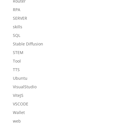
Router
RPA
SERVER
skills
SQL
Stable Diffusion
STEM
Tool
TTS
Ubuntu
VisualStudio
ViteJS
VSCODE
Wallet
web