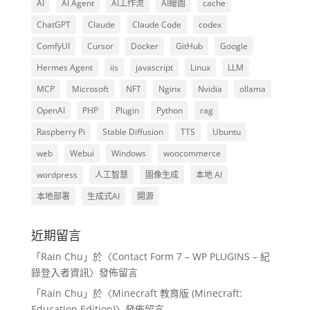
AI
AI Agent
AI工作流
AI繪圖
cache
ChatGPT
Claude
Claude Code
codex
ComfyUI
Cursor
Docker
GitHub
Google
Hermes Agent
iis
javascript
Linux
LLM
MCP
Microsoft
NFT
Nginx
Nvidia
ollama
OpenAI
PHP
Plugin
Python
rag
Raspberry Pi
Stable Diffusion
TTS
Ubuntu
web
Webui
Windows
woocommerce
wordpress
人工智慧
圖像生成
本地 AI
本地部署
生成式AI
開源
近期留言
「
Rain Chu
」於〈
Contact Form 7 – WP PLUGINS – 紀
錄登入者資訊
〉發佈留言
「
Rain Chu
」於〈
Minecraft 教育版 (Minecraft:
Education Edition)
〉發佈留言