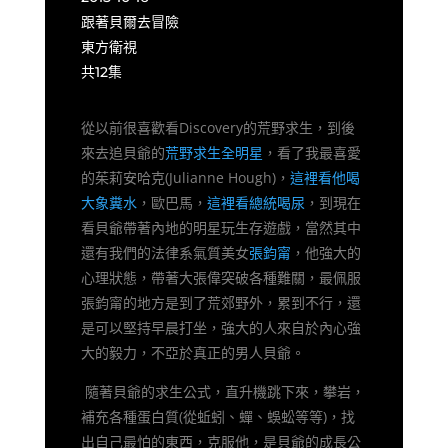
跟著貝爾去冒險
東方衛視
共12集
從以前很喜歡看Discovery的荒野求生，到後
來去追貝爺的
荒野求生全明星
，看了我最喜愛
的茱莉安哈克(Julianne Hough)，
這裡看他喝
大象糞水
，歐巴馬，
這裡看總統喝尿
，到現在
看貝爺帶著內地的明星玩生存遊戲，當然其中
還有我們的法律系氣質美女
張鈞甯
，他強大的
心理狀態，帶著大張偉突破各種難關，最佩服
張鈞甯的地方是到了荒郊野外，累到不行，還
是可以堅持早晨打坐，強大的人來自於內心強
大的毅力，不亞於真正的男人貝爺。
隨著貝爺的求生公式，直升機跳下來，攀岩，
補充各種蛋白質(從蚯蚓、蟬、蜈蚣等等)，找
出自己最怕的東西，克服他，是貝爺的成長公