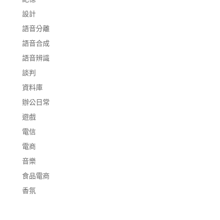
設計
語音分離
語音合成
語音辨識
談判
資料庫
辦公日常
遊戲
電信
電商
音樂
食品電商
香氛