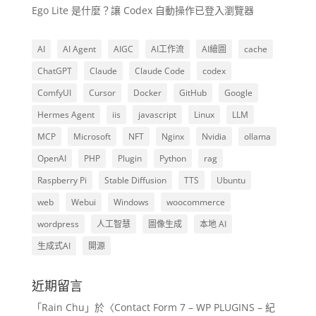
Ego Lite 是什麼？讓 Codex 自動操作已登入瀏覽器
AI
AI Agent
AIGC
AI工作流
AI繪圖
cache
ChatGPT
Claude
Claude Code
codex
ComfyUI
Cursor
Docker
GitHub
Google
Hermes Agent
iis
javascript
Linux
LLM
MCP
Microsoft
NFT
Nginx
Nvidia
ollama
OpenAI
PHP
Plugin
Python
rag
Raspberry Pi
Stable Diffusion
TTS
Ubuntu
web
Webui
Windows
woocommerce
wordpress
人工智慧
圖像生成
本地 AI
生成式AI
開源
近期留言
「
Rain Chu
」於〈
Contact Form 7 – WP PLUGINS – 紀