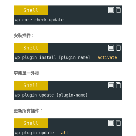
Shell
wp core check-update
安裝插件
：
Shell
wp plugin install [plugin-name] 
--activate
更新單一外掛
Shell
wp plugin update [plugin-name]
更新所有插件
：
Shell
wp plugin update 
--all