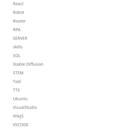
React
Robot
Router
RPA
SERVER
skills
SQL
Stable Diffusion
STEM
Tool
TTS
Ubuntu
VisualStudio
ViteJS
VSCODE