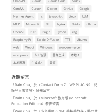
ChatGPT
Claude
Claude Code
codex
ComfyUI
Cursor
Docker
GitHub
Google
Hermes Agent
iis
javascript
Linux
LLM
MCP
Microsoft
NFT
Nginx
Nvidia
ollama
OpenAI
PHP
Plugin
Python
rag
Raspberry Pi
Stable Diffusion
TTS
Ubuntu
web
Webui
Windows
woocommerce
wordpress
人工智慧
圖像生成
本地 AI
本地部署
生成式AI
開源
近期留言
「
Rain Chu
」於〈
Contact Form 7 – WP PLUGINS – 紀
錄登入者資訊
〉發佈留言
「
Rain Chu
」於〈
Minecraft 教育版 (Minecraft:
Education Edition)
〉發佈留言
「
Rain Chu
」於〈
小米手環 6 NFC 手把手教學，將門禁