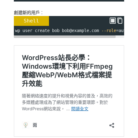
創建新的用戶
：
Shell
wp user create bob bob@example.com 
--role
=
author