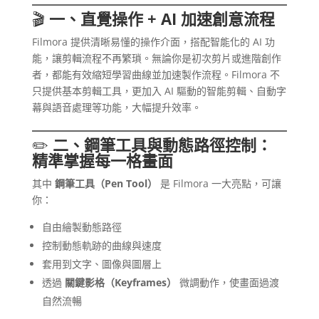
🎬
一、直覺操作 + AI 加速創意流程
Filmora 提供清晰易懂的操作介面，搭配智能化的 AI 功
能，讓剪輯流程不再繁瑣。無論你是初次剪片或進階創作
者，都能有效縮短學習曲線並加速製作流程。Filmora 不
只提供基本剪輯工具，更加入 AI 驅動的智能剪輯、自動字
幕與語音處理等功能，大幅提升效率。
✏️
二、鋼筆工具與動態路徑控制：
精準掌握每一格畫面
其中
鋼筆工具（Pen Tool）
是 Filmora 一大亮點，可讓
你：
自由繪製動態路徑
控制動態軌跡的曲線與速度
套用到文字、圖像與圖層上
透過
關鍵影格（Keyframes）
微調動作，使畫面過渡
自然流暢