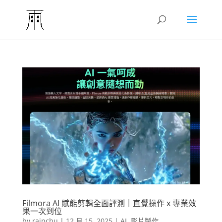
Filmora AI 賦能剪輯全面評測｜直覺操作 x 專業效
果一次到位
by
rainchu
|
12 月 15, 2025
|
AI
,
影片製作