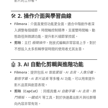
影片的工作者。
🛠️
2. 操作介面與學習曲線
Filmora
：介面直覺但功能更全面，適合中階創作者深
入調整每個細節。時間軸控制精準，支援雙時間軸、動
態路徑與微調功能，提升影片細節掌控感。
剪映
：主打
極簡操作
，拖放式編輯非常容易上手，對於
不想投入太多剪輯學習時間的使用者尤其友善。
🤖
3. AI 自動化剪輯與進階功能
Filmora
：提供包括
AI 智能蒙版、AI 去背、人像分離、
動態字幕、AI 影片延長
等多種 AI 功能，可以用來提升
影片品質與創意表現。
剪映（CapCut）
：同樣具備
AI 自動字幕、AI 去背、熱
門模板、一鍵成片
等工具，對於快速產出影片與社群導
向內容非常有效。