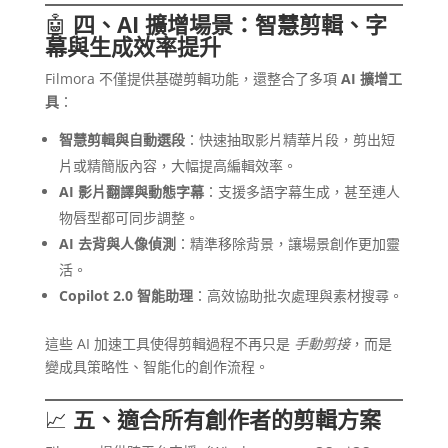
🤖
四、AI 擴增場景：智慧剪輯、字
幕與生成效率提升
Filmora 不僅提供基礎剪輯功能，還整合了多項
AI 擴增工
具
：
智慧剪輯與自動選段
：快速抽取影片精華片段，剪出短
片或精簡版內容，大幅提高編輯效率。
AI 影片翻譯與動態字幕
：支援多語字幕生成，甚至連人
物唇型都可同步調整。
AI 去背與人像偵測
：精準移除背景，讓場景創作更加靈
活。
Copilot 2.0 智能助理
：高效協助批次處理與素材搜尋。
這些 AI 加速工具使得剪輯過程不再只是
手動剪接
，而是
變成具策略性、智能化的創作流程。
📈
五、適合所有創作者的剪輯方案