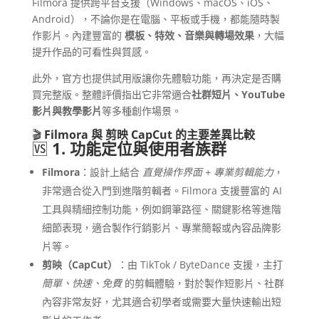
Filmora 提供跨平台支援（Windows、macOS、iOS、
Android），不論你是在電腦、平板或手機，都能隨時製
作影片。內建豐富的
模板、特效、音樂與轉場效果
，大幅
提升作品的可看性與質感。
此外，官方也提供試用版讓你先體驗功能，再決定是否購
買完整版。整體評價指出它非常適合
社群短片、YouTube
影片與教學影片
等多種創作場景。
🎬
Filmora 與 剪映 CapCut 的主要差異比較
🆚
1. 功能定位與使用者族群
Filmora
：設計上結合
直覺操作界面 + 專業剪輯能力
，
非常適合從入門到進階剪輯者。Filmora 支援豐富的 AI
工具與精細控制功能，例如鋼筆路徑、關鍵影格等進階
細節表現，適合製作行銷影片、專業簡報或內容品牌影
片等。
剪映（CapCut）
：由 TikTok / ByteDance 支援，主打
簡單、快速、免費
的剪輯體驗，對於製作短影片、社群
內容非常友好，尤其適合初學者或需要大量快速輸出短