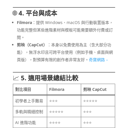
🌐
4. 平台與成本
Filmora
：提供 Windows、macOS 與行動裝置版本，
功能完整但某些進階素材與模板可能需要額外付費或訂
閱。
剪映（CapCut）
：本身以免費使用為主（含大部分功
能），無浮水印且可跨平台使用（例如手機、桌面與網
頁版），對預算有限的創作者非常友好。
奇寶網路 –
📈
5. 適用場景總結比較
對比項目
Filmora
剪映 CapCut
初學者上手難易
⭐⭐⭐
⭐⭐⭐⭐⭐
多軌與精細控制
⭐⭐⭐⭐⭐
⭐⭐⭐
AI 進階功能
⭐⭐⭐⭐
⭐⭐⭐