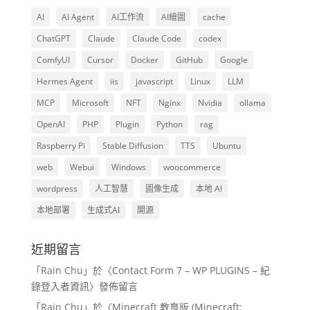
AI
AI Agent
AI工作流
AI繪圖
cache
ChatGPT
Claude
Claude Code
codex
ComfyUI
Cursor
Docker
GitHub
Google
Hermes Agent
iis
javascript
Linux
LLM
MCP
Microsoft
NFT
Nginx
Nvidia
ollama
OpenAI
PHP
Plugin
Python
rag
Raspberry Pi
Stable Diffusion
TTS
Ubuntu
web
Webui
Windows
woocommerce
wordpress
人工智慧
圖像生成
本地 AI
本地部署
生成式AI
開源
近期留言
「
Rain Chu
」於〈
Contact Form 7 – WP PLUGINS – 紀
錄登入者資訊
〉發佈留言
「
Rain Chu
」於〈
Minecraft 教育版 (Minecraft: