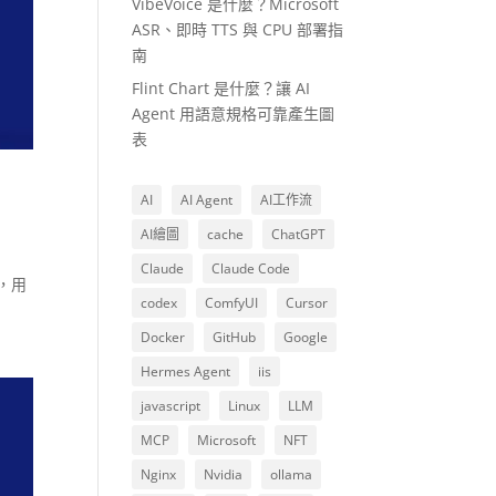
VibeVoice 是什麼？Microsoft
ASR、即時 TTS 與 CPU 部署指
南
Flint Chart 是什麼？讓 AI
Agent 用語意規格可靠產生圖
表
AI
AI Agent
AI工作流
AI繪圖
cache
ChatGPT
Claude
Claude Code
台，用
codex
ComfyUI
Cursor
Docker
GitHub
Google
Hermes Agent
iis
javascript
Linux
LLM
MCP
Microsoft
NFT
Nginx
Nvidia
ollama