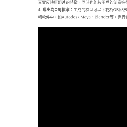
真實反映原照片的特徵，同時也能按用戶的創意進
導出為OBJ檔案
：生成的模型可以下載為OBJ格
輯軟件中，如Autodesk Maya、Blender等