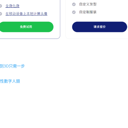
D到3D只需一步
命性數字人類
”