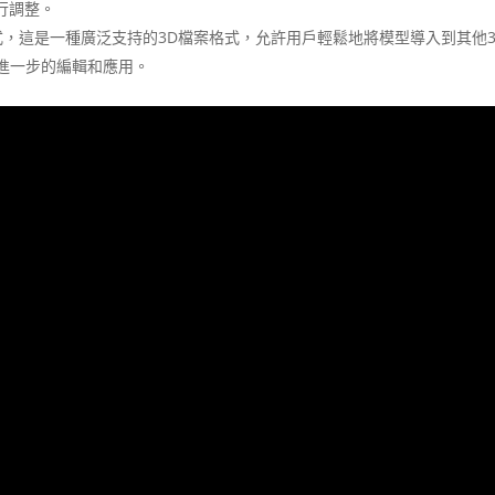
行調整。
式，這是一種廣泛支持的3D檔案格式，允許用戶輕鬆地將模型導入到其他3
，進行進一步的編輯和應用。