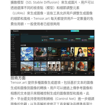
擴散模型（SD, Stable Diffusion）來生成圖片，用戶可以
透過選擇不同的檢查點（模型）和細節調整元素
（LURAs）來生成圖像，這些工具允許用戶調整生成圖像
的細節和風格，Tensor.art 每天都提供用戶一定數量的免
費信用額，一般使用者已經很夠用
技術方面
Tensor.art 提供多種圖像生成選項，包括基於文本的圖像
生成和圖像到圖像的轉換。用戶可以通過上傳參考圖像和
相應的文本提示來精確控制生成的圖像類型和風格​。此
外，平台還支持使用控制網格（Control Net）進一步細調
圖像的外觀，以及高解析度修正工具來解決非標準長寬比