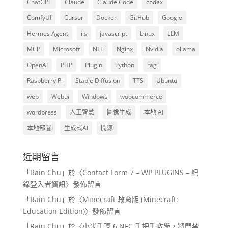
ChatGPT
Claude
Claude Code
codex
ComfyUI
Cursor
Docker
GitHub
Google
Hermes Agent
iis
javascript
Linux
LLM
MCP
Microsoft
NFT
Nginx
Nvidia
ollama
OpenAI
PHP
Plugin
Python
rag
Raspberry Pi
Stable Diffusion
TTS
Ubuntu
web
Webui
Windows
woocommerce
wordpress
人工智慧
圖像生成
本地 AI
本地部署
生成式AI
開源
近期留言
「
Rain Chu
」於〈
Contact Form 7 – WP PLUGINS – 紀
錄登入者資訊
〉發佈留言
「
Rain Chu
」於〈
Minecraft 教育版 (Minecraft:
Education Edition)
〉發佈留言
「
Rain Chu
」於〈
小米手環 6 NFC 手把手教學，將門禁