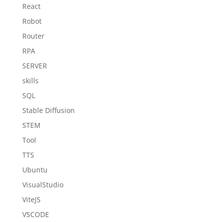
React
Robot
Router
RPA
SERVER
skills
SQL
Stable Diffusion
STEM
Tool
TTS
Ubuntu
VisualStudio
ViteJS
VSCODE