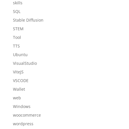
skills
SQL
Stable Diffusion
STEM
Tool
TTS
Ubuntu
VisualStudio
ViteJS
VSCODE
Wallet
web
Windows
woocommerce
wordpress