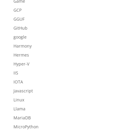
Game
GCP
GGUF
GitHub
google
Harmony
Hermes
Hyper-V
IIS
IOTA
Javascript
Linux
Llama
MariaDB
MicroPython