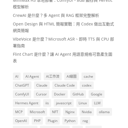
MiniMax H3 本地部署：ComfyUI、8GB 顯存與 Heretic
模型解析
CrewAI 是什麼？多 Agent 與 RAG 框架完整解析
Open Design 與 HTML 簡報實戰：用 Codex 做出互動式
網頁簡報
VibeVoice 是什麼？Microsoft ASR、即時 TTS 與 CPU 部
署指南
Flint Chart 是什麼？讓 AI Agent 用語意規格可靠產生圖
表
AI
AI Agent
AI工作流
AI繪圖
cache
ChatGPT
Claude
Claude Code
codex
ComfyUI
Cursor
Docker
GitHub
Google
Hermes Agent
iis
javascript
Linux
LLM
MCP
Microsoft
NFT
Nginx
Nvidia
ollama
OpenAI
PHP
Plugin
Python
rag