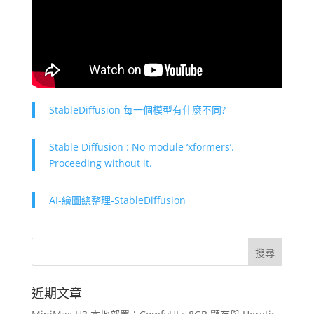
StableDiffusion 每一個模型有什麼不同?
Stable Diffusion : No module ‘xformers’.
Proceeding without it.
AI-繪圖總整理-StableDiffusion
近期文章