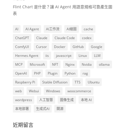
Flint Chart 是什麼？讓 AI Agent 用語意規格可靠產生圖
表
AI
AI Agent
AI工作流
AI繪圖
cache
ChatGPT
Claude
Claude Code
codex
ComfyUI
Cursor
Docker
GitHub
Google
Hermes Agent
iis
javascript
Linux
LLM
MCP
Microsoft
NFT
Nginx
Nvidia
ollama
OpenAI
PHP
Plugin
Python
rag
Raspberry Pi
Stable Diffusion
TTS
Ubuntu
web
Webui
Windows
woocommerce
wordpress
人工智慧
圖像生成
本地 AI
本地部署
生成式AI
開源
近期留言