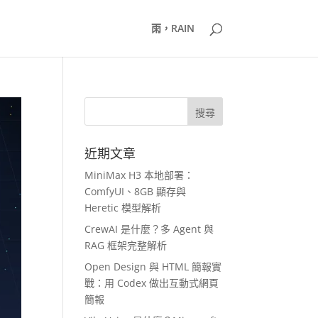
雨，RAIN
近期文章
MiniMax H3 本地部署：
ComfyUI、8GB 顯存與
Heretic 模型解析
CrewAI 是什麼？多 Agent 與
RAG 框架完整解析
Open Design 與 HTML 簡報實
戰：用 Codex 做出互動式網頁
簡報