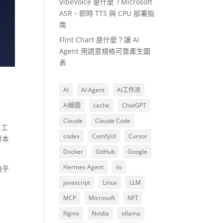
VibeVoice 是什麼？Microsoft
ASR、即時 TTS 與 CPU 部署指
南
Flint Chart 是什麼？讓 AI
Agent 用語意規格可靠產生圖
表
AI
AI Agent
AI工作流
AI繪圖
cache
ChatGPT
Claude
Claude Code
 工
codex
ComfyUI
Cursor
原本
Docker
GitHub
Google
Hermes Agent
iis
幾乎
javascript
Linux
LLM
MCP
Microsoft
NFT
Nginx
Nvidia
ollama