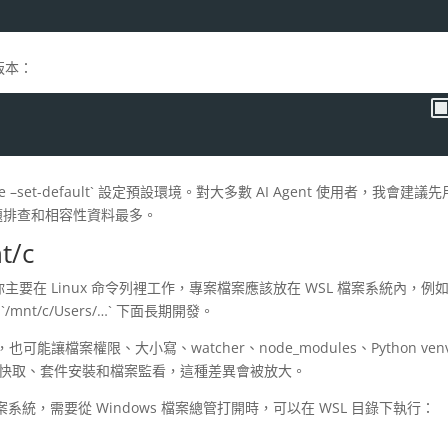
 版本：
.exe –set-default` 設定預設環境。對大多數 AI Agent 使用者，我會建議先
問題排查和相容性資料最多。
/c
你主要在 Linux 命令列裡工作，專案檔案應該放在 WSL 檔案系統內，例
/mnt/c/Users/…` 下面長期開發。
也可能讓檔案權限、大小寫、watcher、node_modules、Python ven
檔案、快取、套件安裝和檔案監看，這種差異會被放大。
檔案系統，需要從 Windows 檔案總管打開時，可以在 WSL 目錄下執行：