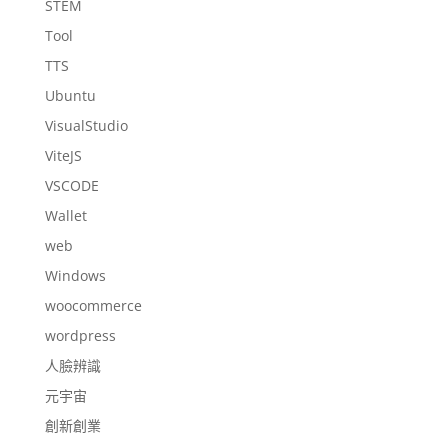
STEM
Tool
TTS
Ubuntu
VisualStudio
ViteJS
VSCODE
Wallet
web
Windows
woocommerce
wordpress
人臉辨識
元宇宙
創新創業