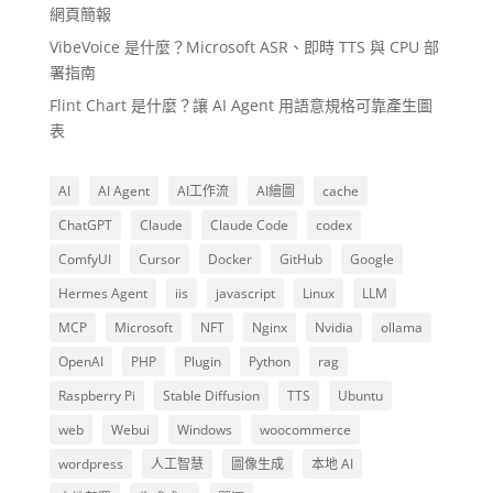
網頁簡報
VibeVoice 是什麼？Microsoft ASR、即時 TTS 與 CPU 部
署指南
Flint Chart 是什麼？讓 AI Agent 用語意規格可靠產生圖
表
AI
AI Agent
AI工作流
AI繪圖
cache
ChatGPT
Claude
Claude Code
codex
ComfyUI
Cursor
Docker
GitHub
Google
Hermes Agent
iis
javascript
Linux
LLM
MCP
Microsoft
NFT
Nginx
Nvidia
ollama
OpenAI
PHP
Plugin
Python
rag
Raspberry Pi
Stable Diffusion
TTS
Ubuntu
web
Webui
Windows
woocommerce
wordpress
人工智慧
圖像生成
本地 AI