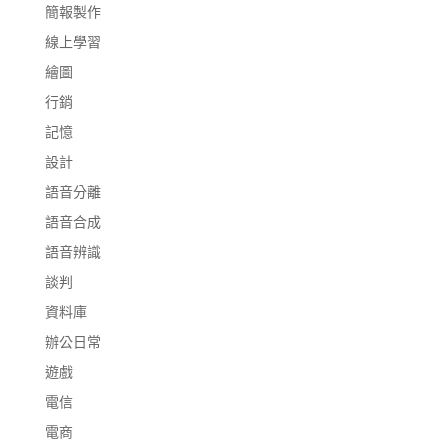
簡報製作
線上學習
繪圖
行銷
記憶
設計
語音分離
語音合成
語音辨識
談判
資料庫
辦公日常
遊戲
電信
電商