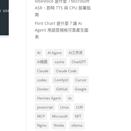
VibeVoice 是什麼？Microsoft
ASR、即時 TTS 與 CPU 部署指
m 
use_temp_path
=
off;
南
Flint Chart 是什麼？讓 AI
Agent 用語意規格可靠產生圖
表
AI
AI Agent
AI工作流
AI繪圖
cache
ChatGPT
Claude
Claude Code
codex
ComfyUI
Cursor
Docker
GitHub
Google
Hermes Agent
iis
javascript
Linux
LLM
MCP
Microsoft
NFT
Nginx
Nvidia
ollama