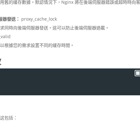
舊的緩存數據。默認情況下，Nginx 將在後端伺服器錯誤或超時時向
服器發送：
proxy_cache_lock
請求同時向後端伺服器發送。這可以防止後端伺服器過載。
valid
可以根據您的需求設置不同的緩存時間。
效
期，这包括：