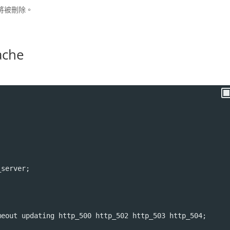
將被刪除。
che
_server;
meout updating http_500 http_502 http_503 http_504;