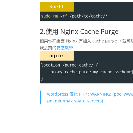
Shell
sudo
rm
-rf
 /path/to/cache/*
2.使用 Nginx Cache Purge
如果你在編譯 Nginx 有加入 cache purge
我之前的
安裝教學
nginx
location /purge_cache/ {
    proxy_cache_purge my_cache $scheme
}
wordpress 優化 PHP : WARNING: [pool www] 
pm.min/max_spare_servers)