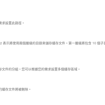
需求設置此路徑。
表示將使用兩個層級的目錄來儲存緩存文件。第一層級將包含 10 個子
:2
存文件的分組。您可以根據您的需求設置多個緩存區域。
的緩存文件將被刪除。