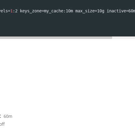
vels
=
1
:2 
keys_zone
=
my_cache:10m 
max_size
=
10g 
inactive
=
60
：
60m
off