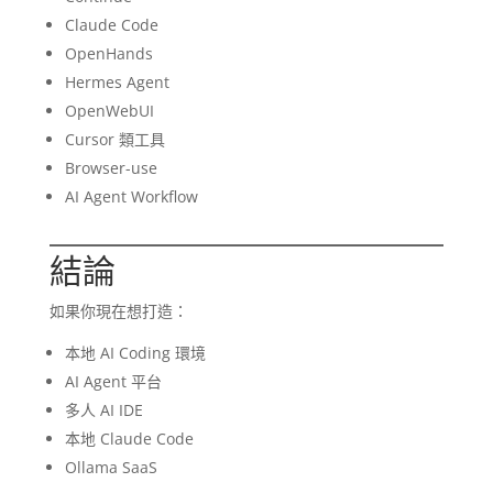
Claude Code
OpenHands
Hermes Agent
OpenWebUI
Cursor 類工具
Browser-use
AI Agent Workflow
結論
如果你現在想打造：
本地 AI Coding 環境
AI Agent 平台
多人 AI IDE
本地 Claude Code
Ollama SaaS