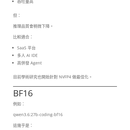
吞吐量高
但：
推理品質會稍微下降。
比較適合：
SaaS 平台
多人 AI IDE
高併發 Agent
目前學術研究也開始針對 NVFP4 做最佳化。
BF16
例如：
qwen3.6:27b-coding-bf16
這幾乎是：