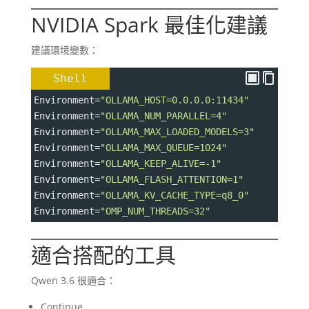
NVIDIA Spark 最佳化建議
建議環境變數：
Shell
Environment
=
"OLLAMA_HOST=0.0.0.0:11434"
Environment
=
"OLLAMA_NUM_PARALLEL=4"
Environment
=
"OLLAMA_MAX_LOADED_MODELS=3"
Environment
=
"OLLAMA_MAX_QUEUE=1024"
Environment
=
"OLLAMA_KEEP_ALIVE=-1"
Environment
=
"OLLAMA_FLASH_ATTENTION=1"
Environment
=
"OLLAMA_KV_CACHE_TYPE=q8_0"
Environment
=
"OMP_NUM_THREADS=32"
適合搭配的工具
Qwen 3.6 很適合：
Continue