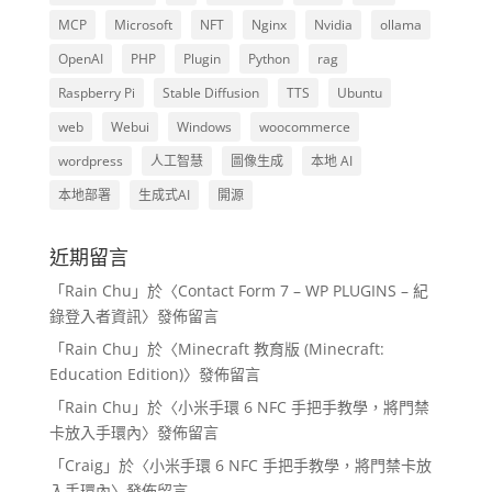
MCP
Microsoft
NFT
Nginx
Nvidia
ollama
OpenAI
PHP
Plugin
Python
rag
Raspberry Pi
Stable Diffusion
TTS
Ubuntu
web
Webui
Windows
woocommerce
wordpress
人工智慧
圖像生成
本地 AI
本地部署
生成式AI
開源
近期留言
「
Rain Chu
」於〈
Contact Form 7 – WP PLUGINS – 紀
錄登入者資訊
〉發佈留言
「
Rain Chu
」於〈
Minecraft 教育版 (Minecraft:
Education Edition)
〉發佈留言
「
Rain Chu
」於〈
小米手環 6 NFC 手把手教學，將門禁
卡放入手環內
〉發佈留言
「
Craig
」於〈
小米手環 6 NFC 手把手教學，將門禁卡放
入手環內
〉發佈留言