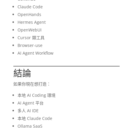
Claude Code
OpenHands
Hermes Agent
OpenWebUI
Cursor 類工具
Browser-use
AI Agent Workflow
結論
如果你現在想打造：
本地 AI Coding 環境
AI Agent 平台
多人 AI IDE
本地 Claude Code
Ollama SaaS