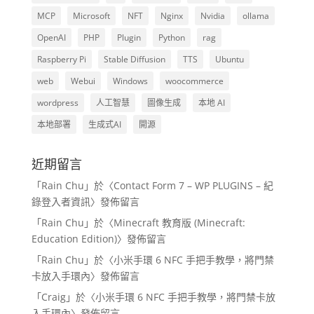
MCP
Microsoft
NFT
Nginx
Nvidia
ollama
OpenAI
PHP
Plugin
Python
rag
Raspberry Pi
Stable Diffusion
TTS
Ubuntu
web
Webui
Windows
woocommerce
wordpress
人工智慧
圖像生成
本地 AI
本地部署
生成式AI
開源
近期留言
「
Rain Chu
」於〈
Contact Form 7 – WP PLUGINS – 紀
錄登入者資訊
〉發佈留言
「
Rain Chu
」於〈
Minecraft 教育版 (Minecraft:
Education Edition)
〉發佈留言
「
Rain Chu
」於〈
小米手環 6 NFC 手把手教學，將門禁
卡放入手環內
〉發佈留言
「
Craig
」於〈
小米手環 6 NFC 手把手教學，將門禁卡放
入手環內
〉發佈留言