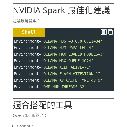
NVIDIA Spark 最佳化建議
建議環境變數：
Shell
Environment
=
"OLLAMA_HOST=0.0.0.0:11434"
Environment
=
"OLLAMA_NUM_PARALLEL=4"
Environment
=
"OLLAMA_MAX_LOADED_MODELS=3"
Environment
=
"OLLAMA_MAX_QUEUE=1024"
Environment
=
"OLLAMA_KEEP_ALIVE=-1"
Environment
=
"OLLAMA_FLASH_ATTENTION=1"
Environment
=
"OLLAMA_KV_CACHE_TYPE=q8_0"
Environment
=
"OMP_NUM_THREADS=32"
適合搭配的工具
Qwen 3.6 很適合：
Continue