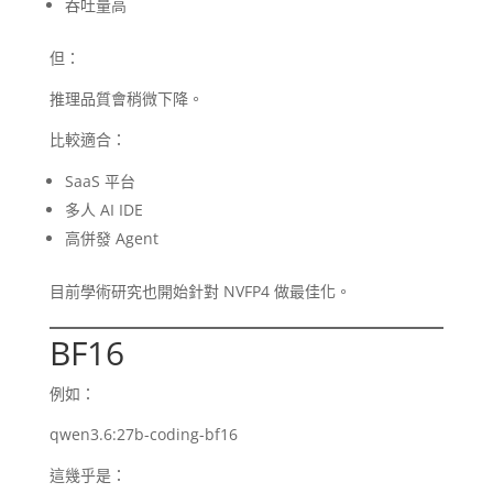
吞吐量高
但：
推理品質會稍微下降。
比較適合：
SaaS 平台
多人 AI IDE
高併發 Agent
目前學術研究也開始針對 NVFP4 做最佳化。
BF16
例如：
qwen3.6:27b-coding-bf16
這幾乎是：