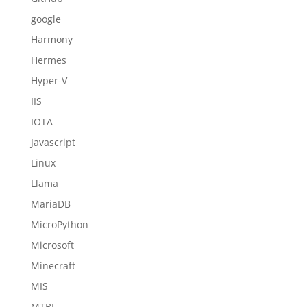
google
Harmony
Hermes
Hyper-V
IIS
IOTA
Javascript
Linux
Llama
MariaDB
MicroPython
Microsoft
Minecraft
MIS
MTBI