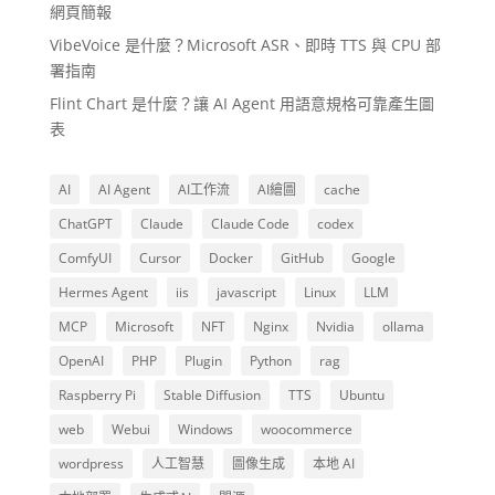
網頁簡報
VibeVoice 是什麼？Microsoft ASR、即時 TTS 與 CPU 部
署指南
Flint Chart 是什麼？讓 AI Agent 用語意規格可靠產生圖
表
AI
AI Agent
AI工作流
AI繪圖
cache
ChatGPT
Claude
Claude Code
codex
ComfyUI
Cursor
Docker
GitHub
Google
Hermes Agent
iis
javascript
Linux
LLM
MCP
Microsoft
NFT
Nginx
Nvidia
ollama
OpenAI
PHP
Plugin
Python
rag
Raspberry Pi
Stable Diffusion
TTS
Ubuntu
web
Webui
Windows
woocommerce
wordpress
人工智慧
圖像生成
本地 AI