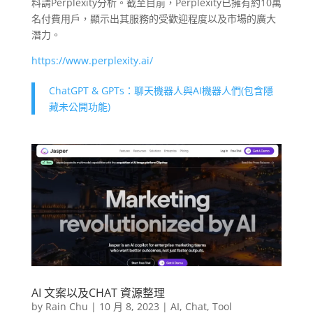
料請Perplexity分析。截至目前，Perplexity已擁有約10萬
名付費用戶，顯示出其服務的受歡迎程度以及市場的廣大
潛力。
https://www.perplexity.ai/
ChatGPT & GPTs：聊天機器人與AI機器人們(包含隱
藏未公開功能)
AI 文案以及CHAT 資源整理
by
Rain Chu
|
10 月 8, 2023
|
AI
,
Chat
,
Tool