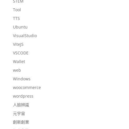
STEM
Tool
TTS
Ubuntu
VisualStudio
ViteJS
VSCODE
Wallet
web
Windows
woocommerce
wordpress
人臉辨識
元宇宙
創新創業