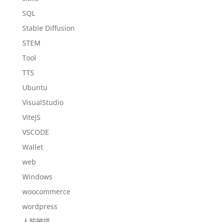
SQL
Stable Diffusion
STEM
Tool
TTS
Ubuntu
VisualStudio
ViteJS
VSCODE
Wallet
web
Windows
woocommerce
wordpress
人臉辨識