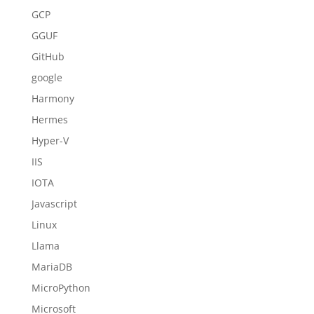
GCP
GGUF
GitHub
google
Harmony
Hermes
Hyper-V
IIS
IOTA
Javascript
Linux
Llama
MariaDB
MicroPython
Microsoft