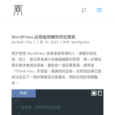
WordPress-註冊後跳轉到特定網頁
by
Rain Chu
|
7 月 10, 2022
|
PHP
,
wordpress
對於使用 WordPress 來做會員管理的人，需要針對註
冊、登入、登出等會員行未做個細節的控管，第一步應該
要先修改會員註冊後，要給他一個反應頁面，通常是
「Thank You」的頁面，謝謝他的註冊，告知他註冊已經
成功並且下一個步驟應該往那邊去，例如去領註冊獎勵
金。
PHP
/**
* 註冊後，跳轉到指定頁面
*/