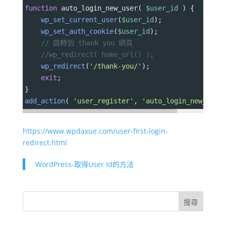
function
auto_login_new_user
( 
$user_id
 ) {
wp_set_current_user
(
$user_id
);
wp_set_auth_cookie
(
$user_id
);
// 跳轉到 thank you 網頁
//wp_redirect( home_url() ); 
wp_redirect
(
'/thank-you/'
);
exit
;
}
add_action
( 
'user_register'
, 
'auto_login_new_user
https://www.wpdaxue.com/user-first-login-
redirect.html
WordPress-取得User Id的方法