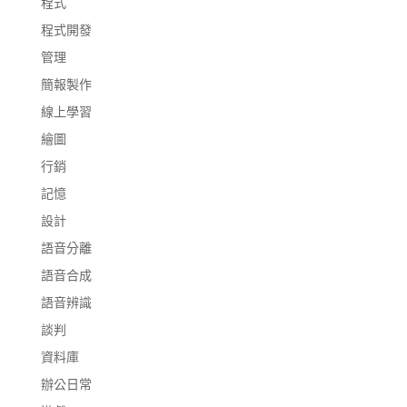
程式
程式開發
管理
簡報製作
線上學習
繪圖
行銷
記憶
設計
語音分離
語音合成
語音辨識
談判
資料庫
辦公日常