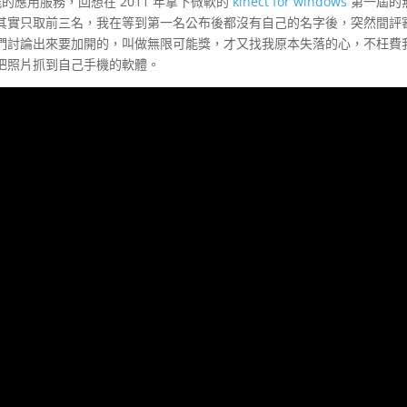
 類似功能的應用服務，回想在 2011 年拿下微軟的
kinect for windows
第一屆的
其實只取前三名，我在等到第一名公布後都沒有自己的名字後，突然間評
們討論出來要加開的，叫做無限可能獎，才又找我原本失落的心，不枉費
把照片抓到自己手機的軟體。