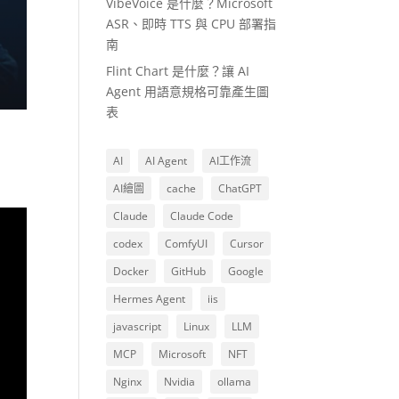
VibeVoice 是什麼？Microsoft
ASR、即時 TTS 與 CPU 部署指
南
Flint Chart 是什麼？讓 AI
Agent 用語意規格可靠產生圖
表
AI
AI Agent
AI工作流
AI繪圖
cache
ChatGPT
Claude
Claude Code
codex
ComfyUI
Cursor
Docker
GitHub
Google
Hermes Agent
iis
javascript
Linux
LLM
MCP
Microsoft
NFT
Nginx
Nvidia
ollama