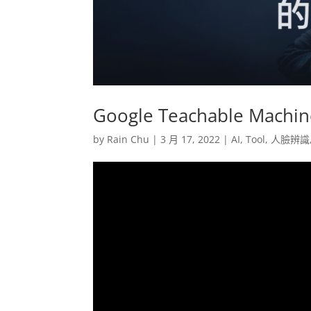
Google Teachable Mac
by
Rain Chu
|
3 月 17, 2022
|
AI
,
Tool
,
人臉辨識