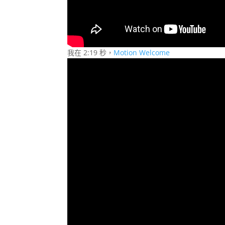
我在 2:19 秒，
Motion Welcome