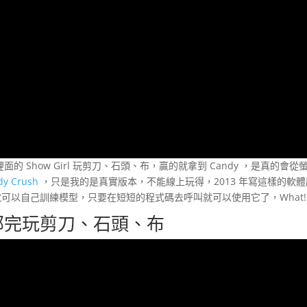
的 Show Girl 玩剪刀、石頭、布，贏的就拿到 Candy ，是真的會從
dy Crush
，只是我的是真實版本，不能線上玩得，2013 年寫這樣的軟
就可以自己訓練模型，只要在短短的程式碼去呼叫就可以使用它了，What!
部完玩剪刀、石頭、布