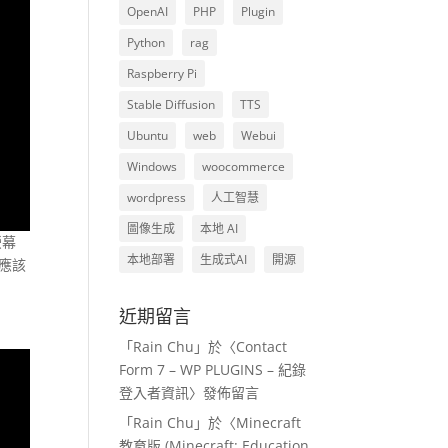
OpenAI
PHP
Plugin
Python
rag
Raspberry Pi
Stable Diffusion
TTS
Ubuntu
web
Webui
Windows
woocommerce
wordpress
人工智慧
圖像生成
本地 AI
螢幕
本地部署
生成式AI
開源
體應該
近期留言
「
Rain Chu
」於〈
Contact
Form 7 – WP PLUGINS – 紀錄
登入者資訊
〉發佈留言
「
Rain Chu
」於〈
Minecraft
教育版 (Minecraft: Education