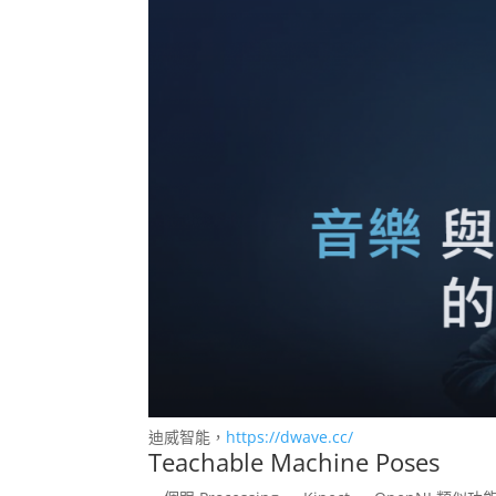
迪威智能，
https://dwave.cc/
Teachable Machine Poses