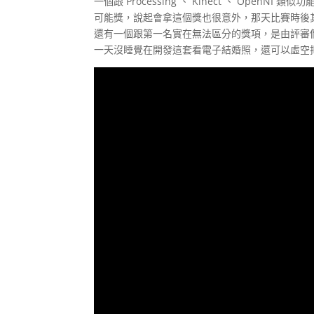
一個跟 Processing 、 Kinect 、 OpenNI
可能獎，說起會拿這個獎也很意外，那天比賽時後
還有一個跟第一名實在無法區分的獎項，是由評審
一天沒睡覺在開發這套看電子結婚照，還可以虛空