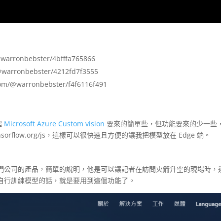
rronbebster/4bfffa765866
rronbebster/4212fd7f3555
@warronbebster/f4f6116f491
起
Microsoft Azure Custom vision
要來的簡單些，但功能要來的少一些
.tensorflow.org/js，這樣可以很快速且方便的讓我把模型放在 Edge 端。
們公司的產品，簡單的說明，他是可以讓記者在訪問火箭升空的現場時，
自行訓練模型的話，就是要用到這個功能了。