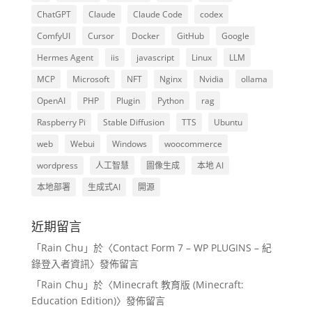
ChatGPT
Claude
Claude Code
codex
ComfyUI
Cursor
Docker
GitHub
Google
Hermes Agent
iis
javascript
Linux
LLM
MCP
Microsoft
NFT
Nginx
Nvidia
ollama
OpenAI
PHP
Plugin
Python
rag
Raspberry Pi
Stable Diffusion
TTS
Ubuntu
web
Webui
Windows
woocommerce
wordpress
人工智慧
圖像生成
本地 AI
本地部署
生成式AI
開源
近期留言
「
Rain Chu
」於〈
Contact Form 7 – WP PLUGINS – 紀
錄登入者資訊
〉發佈留言
「
Rain Chu
」於〈
Minecraft 教育版 (Minecraft:
Education Edition)
〉發佈留言