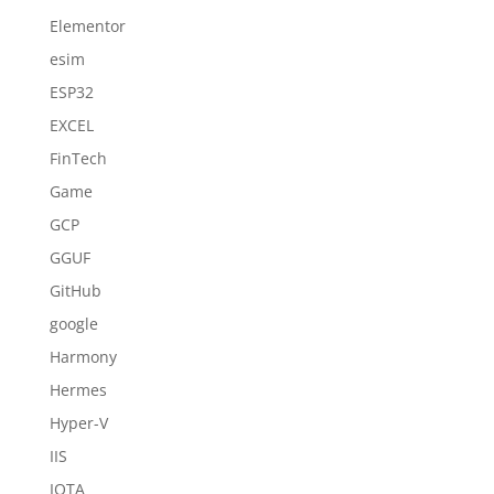
Elementor
esim
ESP32
EXCEL
FinTech
Game
GCP
GGUF
GitHub
google
Harmony
Hermes
Hyper-V
IIS
IOTA