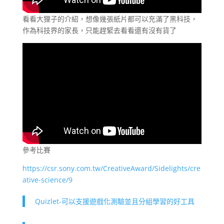
看看大狸子的介紹，想像幾張紙片都可以充滿了黑科技，
作為科技界的家長，只能趕緊去看看還有沒有貨了
參考比賽
https://csr.sony.com.tw/CreativeAward/Sidelights/cre
ative-science/9
Quizlet-可以支援遊戲化測驗並且分組學習的好工具