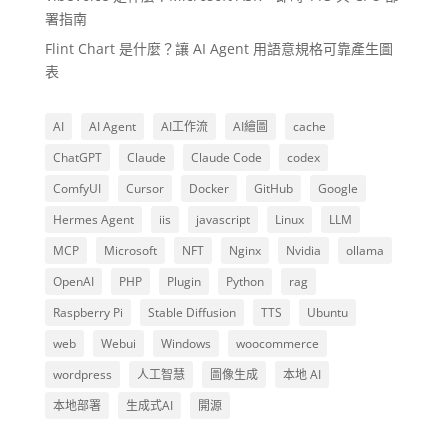
署指南
Flint Chart 是什麼？讓 AI Agent 用語意規格可靠產生圖
表
AI
AI Agent
AI工作流
AI繪圖
cache
ChatGPT
Claude
Claude Code
codex
ComfyUI
Cursor
Docker
GitHub
Google
Hermes Agent
iis
javascript
Linux
LLM
MCP
Microsoft
NFT
Nginx
Nvidia
ollama
OpenAI
PHP
Plugin
Python
rag
Raspberry Pi
Stable Diffusion
TTS
Ubuntu
web
Webui
Windows
woocommerce
wordpress
人工智慧
圖像生成
本地 AI
本地部署
生成式AI
開源