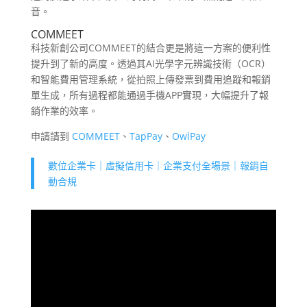
音。
COMMEET
科技新創公司COMMEET的結合更是將這一方案的便利性
提升到了新的高度。透過其AI光學字元辨識技術（OCR）
和智能費用管理系統，從拍照上傳發票到費用追蹤和報銷
單生成，所有過程都能通過手機APP實現，大幅提升了報
銷作業的效率。
申請請到
COMMEET
、
TapPay
、
OwlPay
數位企業卡｜虛擬信用卡｜企業支付全場景｜報銷自
動合規