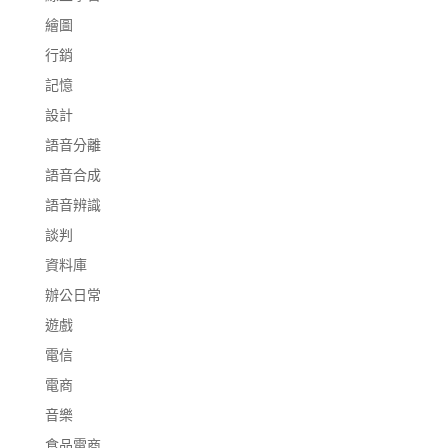
繪圖
行銷
記憶
設計
語音分離
語音合成
語音辨識
談判
資料庫
辦公日常
遊戲
電信
電商
音樂
食品電商