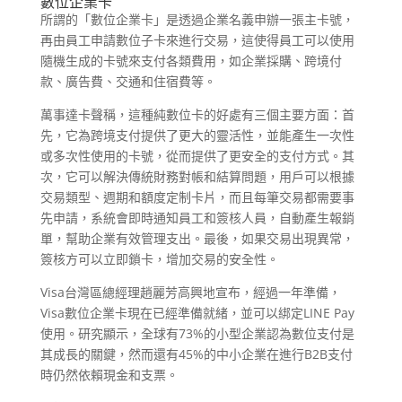
數位企業卡
所謂的「數位企業卡」是透過企業名義申辦一張主卡號，
再由員工申請數位子卡來進行交易，這使得員工可以使用
隨機生成的卡號來支付各類費用，如企業採購、跨境付
款、廣告費、交通和住宿費等。
萬事達卡聲稱，這種純數位卡的好處有三個主要方面：首
先，它為跨境支付提供了更大的靈活性，並能產生一次性
或多次性使用的卡號，從而提供了更安全的支付方式。其
次，它可以解決傳統財務對帳和結算問題，用戶可以根據
交易類型、週期和額度定制卡片，而且每筆交易都需要事
先申請，系統會即時通知員工和簽核人員，自動產生報銷
單，幫助企業有效管理支出。最後，如果交易出現異常，
簽核方可以立即鎖卡，增加交易的安全性。
Visa台灣區總經理趙麗芳高興地宣布，經過一年準備，
Visa數位企業卡現在已經準備就緒，並可以綁定LINE Pay
使用。研究顯示，全球有73%的小型企業認為數位支付是
其成長的關鍵，然而還有45%的中小企業在進行B2B支付
時仍然依賴現金和支票。