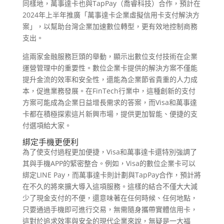
同樣地，萬事達卡也與TapPay（喬睿科技）合作，預計在
2024年上半年推廣「萬事達卡企業虛擬信用卡支付解決方
案」，以幫助台灣企業加速數位轉型，更有效地控制商務
支出。
這兩家金融服務巨頭的舉動，顯示出數位支付技術在企業
運營管理中的重要性。數位企業卡提供的解決方案不僅能
提升金流的效率和安全性，還能為企業節省貴重的人力成
本，促進業務發展。在FinTech行業中，這種創新的支付
方案可能成為企業日益增長需求的答案，而Visa和萬事達
卡都在積極探索這片新興市場，提供更加智能、便捷的支
付選項給大家。
綁定手機更便利
為了使支付過程更加便捷，Visa和萬事達卡還特別強調了
其與手機APP的緊密整合。例如，Visa的數位企業卡可以
綁定LINE Pay，而萬事達卡則計劃與TapPay合作，預計將
在不久的將來擴大導入這項服務。這樣的結合不僅大大減
少了現金支付的不便，還意味著在任何時候、任何地點，
只要通過手機即可進行交易，無需隨身攜帶實體信用卡，
這對於追求效率與安全的現代企業來說，無疑是一大福