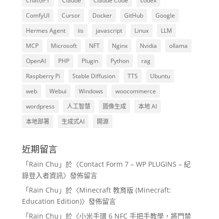
ChatGPT
Claude
Claude Code
codex
ComfyUI
Cursor
Docker
GitHub
Google
Hermes Agent
iis
javascript
Linux
LLM
MCP
Microsoft
NFT
Nginx
Nvidia
ollama
OpenAI
PHP
Plugin
Python
rag
Raspberry Pi
Stable Diffusion
TTS
Ubuntu
web
Webui
Windows
woocommerce
wordpress
人工智慧
圖像生成
本地 AI
本地部署
生成式AI
開源
近期留言
「
Rain Chu
」於〈
Contact Form 7 – WP PLUGINS – 紀
錄登入者資訊
〉發佈留言
「
Rain Chu
」於〈
Minecraft 教育版 (Minecraft:
Education Edition)
〉發佈留言
「
Rain Chu
」於〈
小米手環 6 NFC 手把手教學，將門禁