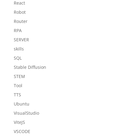
React
Robot
Router
RPA
SERVER
skills
SQL
Stable Diffusion
STEM
Tool
TTS
Ubuntu
VisualStudio
ViteJS
VSCODE