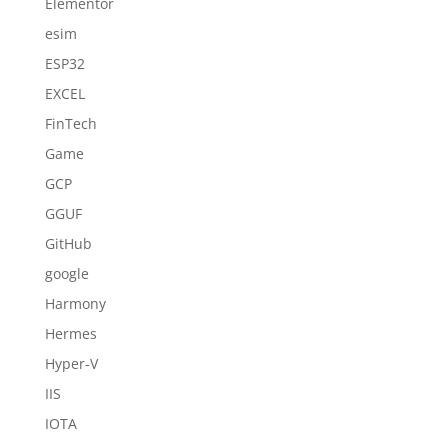
Elementor
esim
ESP32
EXCEL
FinTech
Game
GCP
GGUF
GitHub
google
Harmony
Hermes
Hyper-V
IIS
IOTA