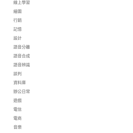
線上學習
繪圖
行銷
記憶
設計
語音分離
語音合成
語音辨識
談判
資料庫
辦公日常
遊戲
電信
電商
音樂