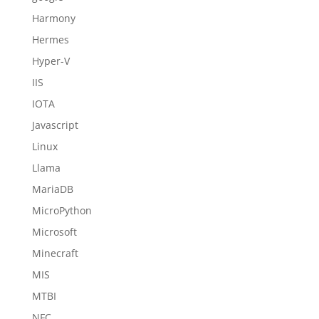
Harmony
Hermes
Hyper-V
IIS
IOTA
Javascript
Linux
Llama
MariaDB
MicroPython
Microsoft
Minecraft
MIS
MTBI
NFC