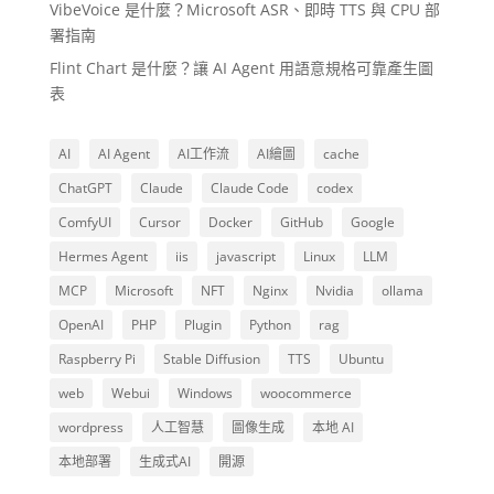
VibeVoice 是什麼？Microsoft ASR、即時 TTS 與 CPU 部
署指南
Flint Chart 是什麼？讓 AI Agent 用語意規格可靠產生圖
表
AI
AI Agent
AI工作流
AI繪圖
cache
ChatGPT
Claude
Claude Code
codex
ComfyUI
Cursor
Docker
GitHub
Google
Hermes Agent
iis
javascript
Linux
LLM
MCP
Microsoft
NFT
Nginx
Nvidia
ollama
OpenAI
PHP
Plugin
Python
rag
Raspberry Pi
Stable Diffusion
TTS
Ubuntu
web
Webui
Windows
woocommerce
wordpress
人工智慧
圖像生成
本地 AI
本地部署
生成式AI
開源