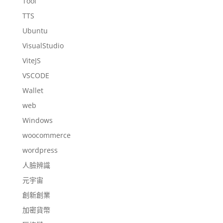
Tool
TTS
Ubuntu
VisualStudio
ViteJS
VSCODE
Wallet
web
Windows
woocommerce
wordpress
人臉辨識
元宇宙
創新創業
加密貨幣