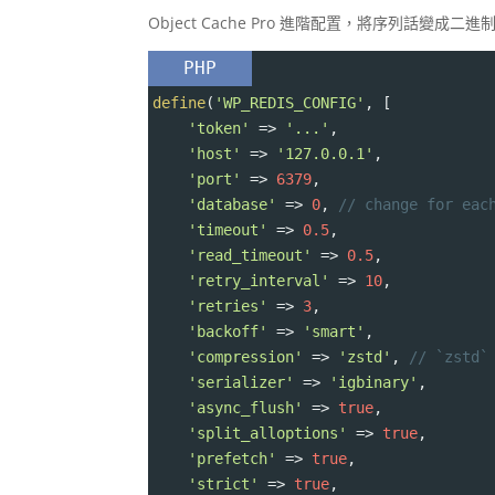
Object Cache Pro 進階配置，將序列話
PHP
define
(
'WP_REDIS_CONFIG'
, [
'token'
=>
'...'
,
'host'
=>
'127.0.0.1'
,
'port'
=>
6379
,
'database'
=>
0
, 
// change for eac
'timeout'
=>
0.5
,
'read_timeout'
=>
0.5
,
'retry_interval'
=>
10
,
'retries'
=>
3
,
'backoff'
=>
'smart'
,
'compression'
=>
'zstd'
, 
// `zstd`
'serializer'
=>
'igbinary'
,
'async_flush'
=>
true
,
'split_alloptions'
=>
true
,
'prefetch'
=>
true
,
'strict'
=>
true
,