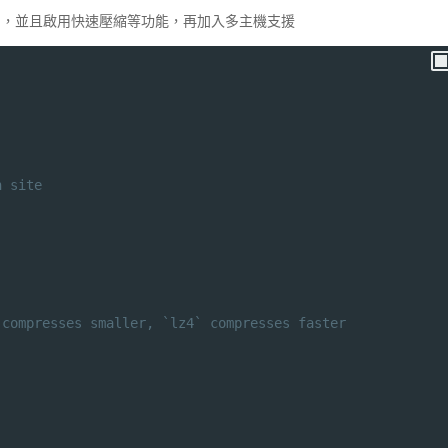
變成二進制，並且啟用快速壓縮等功能，再加入多主機支援
h site
 compresses smaller, `lz4` compresses faster