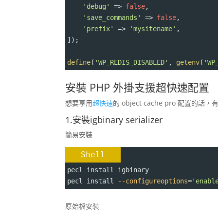
'debug'
=>
false
,
'save_commands'
=>
false
,
'prefix'
=>
'mysitename'
,
]);
define
(
'WP_REDIS_DISABLED'
, 
getenv
(
'WP
安裝 PHP 外掛支援超快速配置
想要享用
超快速
的 object cache pro 配置
1.安裝igbinary serializer
簡易安裝
Shell
pecl install igbinary
pecl install 
--configureoptions
=
'enabl
原始檔安裝