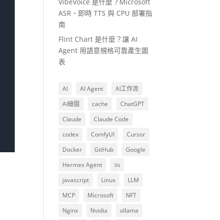
VibeVoice 是什麼？Microsoft
ASR、即時 TTS 與 CPU 部署指
南
Flint Chart 是什麼？讓 AI
Agent 用語意規格可靠產生圖
表
AI
AI Agent
AI工作流
AI繪圖
cache
ChatGPT
Claude
Claude Code
codex
ComfyUI
Cursor
Docker
GitHub
Google
Hermes Agent
iis
javascript
Linux
LLM
MCP
Microsoft
NFT
Nginx
Nvidia
ollama