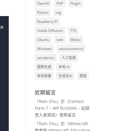
OpenAI
PHP
Plugin
Python
rag
Raspberry Pi
Stable Diffusion
TTS
Ubuntu
web
Webui
Windows
woocommerce
wordpress
人工智慧
圖像生成
本地 AI
本地部署
生成式AI
開源
近期留言
「
Rain Chu
」於〈
Contact
Form 7 – WP PLUGINS – 紀錄
登入者資訊
〉發佈留言
「
Rain Chu
」於〈
Minecraft
教育版 (Minecraft: Education