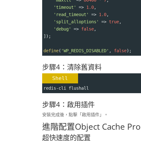
'timeout'
=>
1.0
,
'read_timeout'
=>
1.0
,
'split_alloptions'
=>
true
,
'debug'
=>
false
,
]);
define
(
'WP_REDIS_DISABLED'
, 
false
);
步驟4：清除舊資料
Shell
redis-cli flushall
步驟4：啟用插件
安裝完成後，點擊「啟用插件」。
進階配置
Object Cache Pro
超快速度的配置