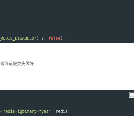
_REDIS_DISABLED'
) 
?
: 
false
);
的話，有兩個前提要先做好
e-redis-igbinary="yes"'
 redis