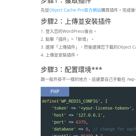
先從
Object Cache Pro官方網站
購買插件。完成後
步驟2：上傳並安裝插件
登入您的WordPress後台。
點擊「插件」>「新增」。
選擇「上傳插件」，然後選擇您下載的Object Ca
上傳並安裝插件。
步驟3：
配置環境
***
跟一般外掛不一樣的地方，這邊要自己手動在 /wp-con
PHP
define
(
'WP_REDIS_CONFIG'
, [
'token'
=>
'<your-license-token>'
,
'host'
=>
'127.0.0.1'
,
'port'
=>
6379
,
'database'
=>
0
, 
// change for eac
'maxttl'
=>
86400
*
7
,