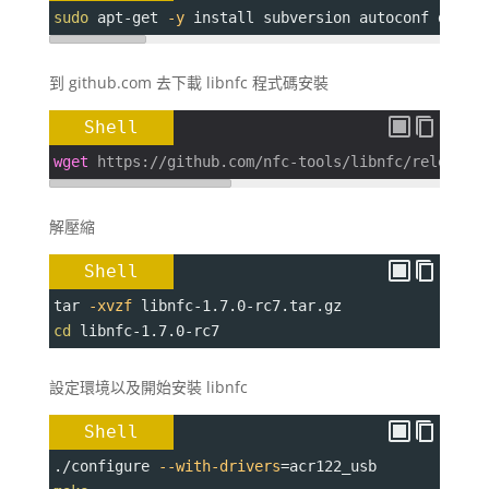
sudo
 apt-get 
-y
 install subversion autoconf debhe
到 github.com 去下載 libnfc 程式碼安裝
Shell
wget
 https://github.com/nfc-tools/libnfc/releases
解壓縮
Shell
tar 
-xvzf
 libnfc-1.7.0-rc7.tar.gz
cd
 libnfc-1.7.0-rc7
設定環境以及開始安裝 libnfc
Shell
./configure 
--with-drivers
=
acr122_usb