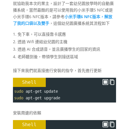
就協助我本次的業主，設計了一套幼兒園放學時的自動廣
播系統，當然最酷的是可以使用我的小米手環5 NFC或是
小米手環6 NFC版本，請參考
小米手環6 NFC版本，解放
了我的口袋以及雙手
，這個幼兒園廣播系統其流程如下
免下車，可以直接靠卡感應
透過 Wifi 連結幼兒園的主機
透過 AI 合成語音，並且廣播學生的回家的資訊
老師聽到後，帶領學生到接送區域
接下來我們就直接進行安裝的指令，首先進行更新
Shell
sudo
 apt-get update
sudo
 apt-get upgrade
安裝周邊的依賴
Shell