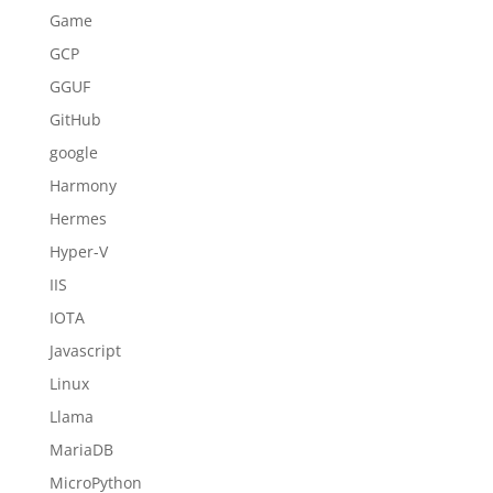
Game
GCP
GGUF
GitHub
google
Harmony
Hermes
Hyper-V
IIS
IOTA
Javascript
Linux
Llama
MariaDB
MicroPython