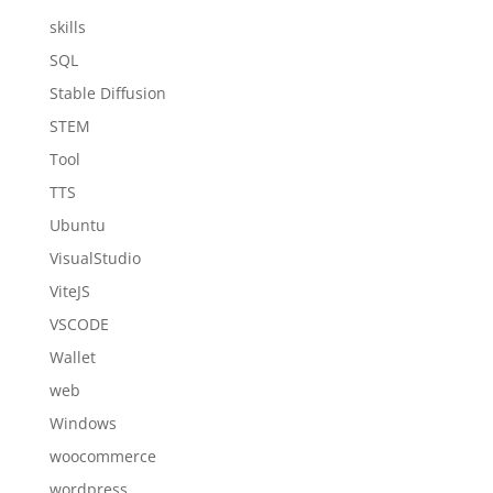
skills
SQL
Stable Diffusion
STEM
Tool
TTS
Ubuntu
VisualStudio
ViteJS
VSCODE
Wallet
web
Windows
woocommerce
wordpress