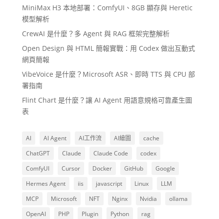
MiniMax H3 本地部署：ComfyUI、8GB 顯存與 Heretic
模型解析
CrewAI 是什麼？多 Agent 與 RAG 框架完整解析
Open Design 與 HTML 簡報實戰：用 Codex 做出互動式
網頁簡報
VibeVoice 是什麼？Microsoft ASR、即時 TTS 與 CPU 部
署指南
Flint Chart 是什麼？讓 AI Agent 用語意規格可靠產生圖
表
AI
AI Agent
AI工作流
AI繪圖
cache
ChatGPT
Claude
Claude Code
codex
ComfyUI
Cursor
Docker
GitHub
Google
Hermes Agent
iis
javascript
Linux
LLM
MCP
Microsoft
NFT
Nginx
Nvidia
ollama
OpenAI
PHP
Plugin
Python
rag