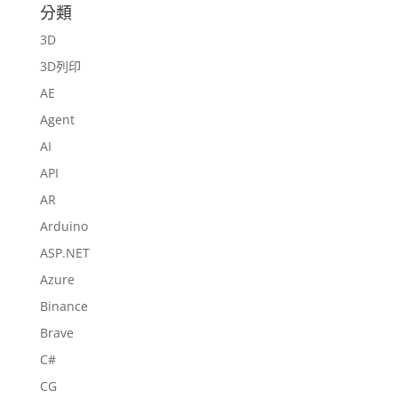
分類
3D
3D列印
AE
Agent
AI
API
AR
Arduino
ASP.NET
Azure
Binance
Brave
C#
CG