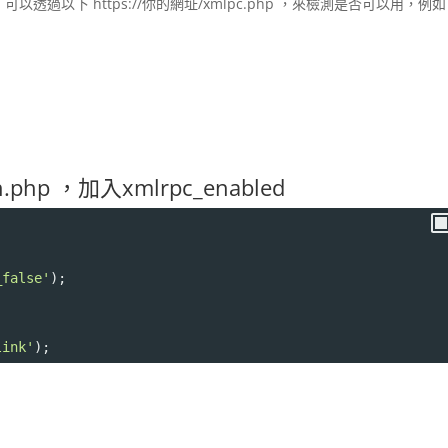
以透過以下 https://你的網址/xmlpc.php ，來檢測是否可以用，例如
php ，加入xmlrpc_enabled
_false'
);
link'
);