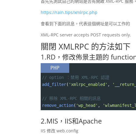
首先先測試自己的網站是否有開啟 XML-RPC 服務，可
https://rain.tips/xmlrpc.php
會看到下面的訊息，代表這個網址是可以工作的
XML-RPC server accepts POST requests only.
關閉 XMLRPC 的方法如下
1.RD，修改佈景主題的 function.
PHP
// option ：禁用 XML-RPC 認證
add_filter
(
'xmlrpc_enabled'
, 
'__return
// 移除 XML-RPC 相關的訊息
remove_action
(
'wp_head'
, 
'wlwmanifest_
2.MIS，IIS和Apache
IIS 修改 web.config