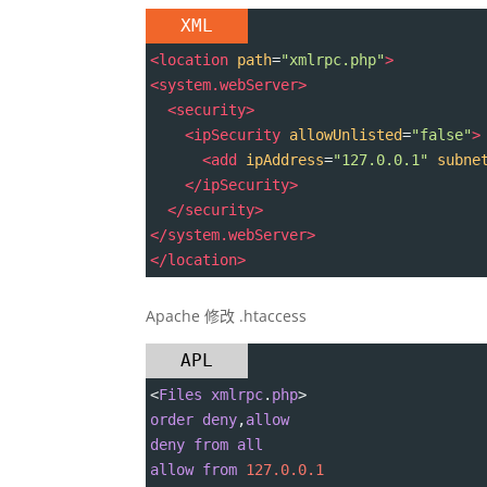
XML
<
location
path
=
"xmlrpc.php"
>
<
system.webServer
>
<
security
>
<
ipSecurity
allowUnlisted
=
"false"
>
<
add
ipAddress
=
"127.0.0.1"
subne
</
ipSecurity
>
</
security
>
</
system.webServer
>
</
location
>
Apache 修改 .htaccess
APL
<
Files
xmlrpc
.
php
>
order
deny
,
allow
deny
from
all
allow
from
127.0.0.1