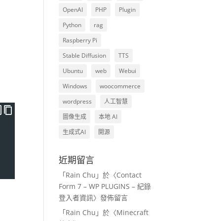
OpenAI
PHP
Plugin
Python
rag
Raspberry Pi
Stable Diffusion
TTS
Ubuntu
web
Webui
Windows
woocommerce
wordpress
人工智慧
圖像生成
本地 AI
生成式AI
開源
近期留言
「
Rain Chu
」於〈
Contact
Form 7 – WP PLUGINS – 紀錄
登入者資訊
〉發佈留言
「
Rain Chu
」於〈
Minecraft