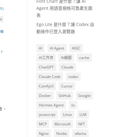
Flint Chart 是什麼？讓 AI
Agent 用語意規格可靠產生圖
表
Ego Lite 是什麼？讓 Codex 自
動操作已登入瀏覽器
AI
AI Agent
AIGC
AI工作流
AI繪圖
cache
ChatGPT
Claude
Claude Code
codex
ComfyUI
Cursor
Docker
GitHub
Google
Hermes Agent
iis
會，
javascript
Linux
LLM
MCP
Microsoft
NFT
Nginx
Nvidia
ollama