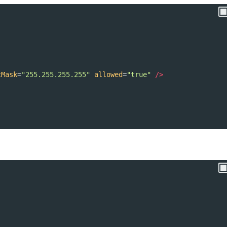
tMask
=
"255.255.255.255"
allowed
=
"true"
/>