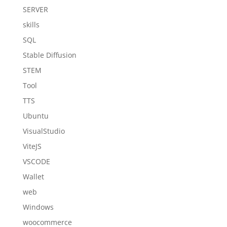
SERVER
skills
SQL
Stable Diffusion
STEM
Tool
TTS
Ubuntu
VisualStudio
ViteJS
VSCODE
Wallet
web
Windows
woocommerce