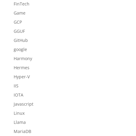
FinTech
Game
GCP
GGUF
GitHub
google
Harmony
Hermes
Hyper-V
IIS
IOTA
Javascript
Linux
Llama
MariaDB