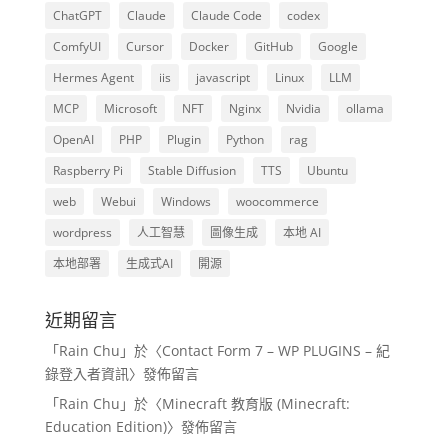
ChatGPT
Claude
Claude Code
codex
ComfyUI
Cursor
Docker
GitHub
Google
Hermes Agent
iis
javascript
Linux
LLM
MCP
Microsoft
NFT
Nginx
Nvidia
ollama
OpenAI
PHP
Plugin
Python
rag
Raspberry Pi
Stable Diffusion
TTS
Ubuntu
web
Webui
Windows
woocommerce
wordpress
人工智慧
圖像生成
本地 AI
本地部署
生成式AI
開源
近期留言
「
Rain Chu
」於〈
Contact Form 7 – WP PLUGINS – 紀
錄登入者資訊
〉發佈留言
「
Rain Chu
」於〈
Minecraft 教育版 (Minecraft:
Education Edition)
〉發佈留言