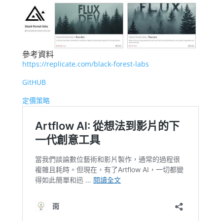
參考資料
https://replicate.com/black-forest-labs
GitHUB
定價策略