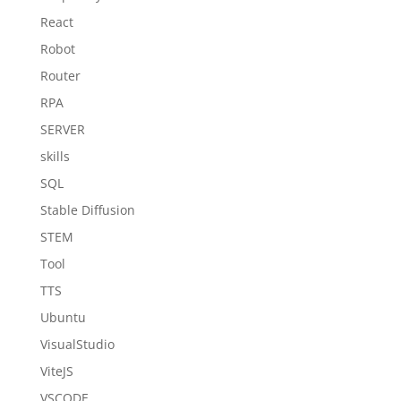
React
Robot
Router
RPA
SERVER
skills
SQL
Stable Diffusion
STEM
Tool
TTS
Ubuntu
VisualStudio
ViteJS
VSCODE