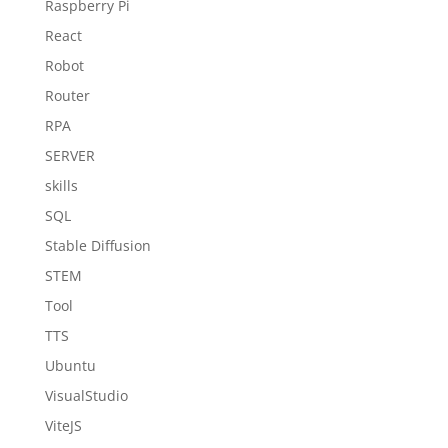
Raspberry Pi
React
Robot
Router
RPA
SERVER
skills
SQL
Stable Diffusion
STEM
Tool
TTS
Ubuntu
VisualStudio
ViteJS