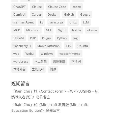
ChatGPT
Claude
Claude Code
codex
ComfyUI
Cursor
Docker
GitHub
Google
Hermes Agent
iis
javascript
Linux
LLM
MCP
Microsoft
NFT
Nginx
Nvidia
ollama
OpenAI
PHP
Plugin
Python
rag
Raspberry Pi
Stable Diffusion
TTS
Ubuntu
web
Webui
Windows
woocommerce
wordpress
人工智慧
圖像生成
本地 AI
本地部署
生成式AI
開源
近期留言
「
Rain Chu
」於〈
Contact Form 7 – WP PLUGINS – 紀
錄登入者資訊
〉發佈留言
「
Rain Chu
」於〈
Minecraft 教育版 (Minecraft:
Education Edition)
〉發佈留言