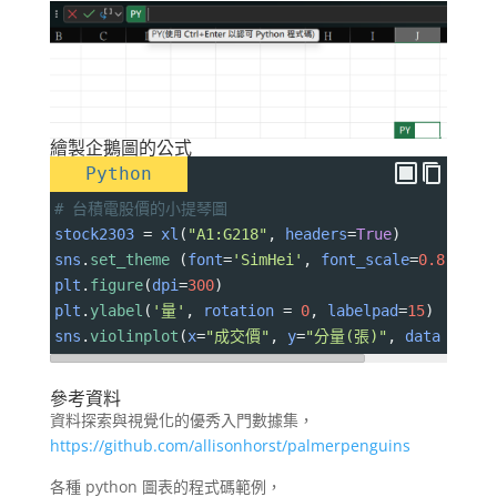
繪製企鵝圖的公式
Python
# 台積電股價的小提琴圖
stock2303
=
xl
(
"A1:G218"
, 
headers
=
True
)
sns
.
set_theme
 (
font
=
'SimHei'
, 
font_scale
=
0.8
)
plt
.
figure
(
dpi
=
300
)
plt
.
ylabel
(
'量'
, 
rotation
=
0
, 
labelpad
=
15
)
sns
.
violinplot
(
x
=
"成交價"
, 
y
=
"分量(張)"
, 
data
=
sto
參考資料
資料探索與視覺化的優秀入門數據集，
https://github.com/allisonhorst/palmerpenguins
各種 python 圖表的程式碼範例，