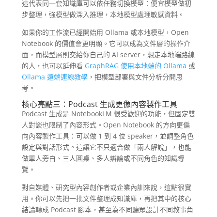
這代表同一套知識庫可以依任務切換模型：便宜模型做初
步整理，強模型做深入推理，本地模型處理敏感資料。
如果你的工作流已經開始用 Ollama 或本地模型，Open
Notebook 的價值會更明顯。它可以成為文件層的操作介
面，而模型層則交給你自己的 AI server，想走本地端路線
的人，也可以延伸看
GraphRAG 使用本地端的 Ollama
或
Ollama 遠端連線教學
，把模型部署與文件分析分開思
考。
核心亮點三：Podcast 生成更像內容製作工具
Podcast 生成是 NotebookLM 很受歡迎的功能，但固定雙
人對談也限制了內容形式。Open Notebook 的方向更偏
向內容製作工具：可以做 1 到 4 位 speaker，並調整角色
設定與對話形式。這讓它不只適合做「兩人解說」，也能
做單人旁白、三人圓桌、多人辯論或不同角色的知識導
覽。
對自媒體、研究型內容創作者或企業內訓來說，這點很實
用。你可以先把一批文件整理成知識庫，再把其中的核心
結論轉成 Podcast 腳本，甚至為不同聽眾設計不同敘事角