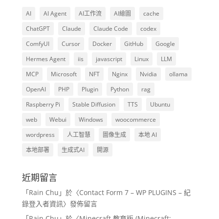
AI
AI Agent
AI工作流
AI繪圖
cache
ChatGPT
Claude
Claude Code
codex
ComfyUI
Cursor
Docker
GitHub
Google
Hermes Agent
iis
javascript
Linux
LLM
MCP
Microsoft
NFT
Nginx
Nvidia
ollama
OpenAI
PHP
Plugin
Python
rag
Raspberry Pi
Stable Diffusion
TTS
Ubuntu
web
Webui
Windows
woocommerce
wordpress
人工智慧
圖像生成
本地 AI
本地部署
生成式AI
開源
近期留言
「
Rain Chu
」於〈
Contact Form 7 – WP PLUGINS – 紀
錄登入者資訊
〉發佈留言
「
Rain Chu
」於〈
Minecraft 教育版 (Minecraft: