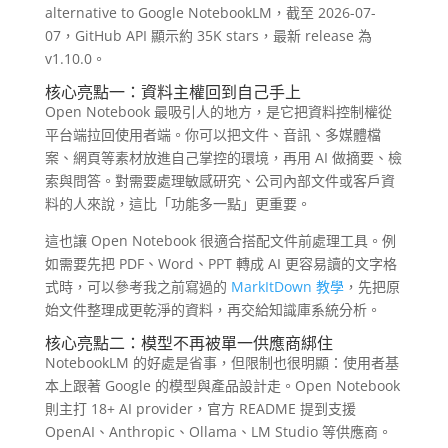
alternative to Google NotebookLM，截至 2026-07-
07，GitHub API 顯示約 35K stars，最新 release 為
v1.10.0。
核心亮點一：資料主權回到自己手上
Open Notebook 最吸引人的地方，是它把資料控制權從
平台端拉回使用者端。你可以把文件、音訊、多媒體檔
案、網頁等素材放進自己掌控的環境，再用 AI 做摘要、檢
索與問答。對需要處理敏感研究、公司內部文件或客戶資
料的人來說，這比「功能多一點」更重要。
這也讓 Open Notebook 很適合搭配文件前處理工具。例
如需要先把 PDF、Word、PPT 轉成 AI 更容易讀的文字格
式時，可以參考我之前寫過的
MarkItDown 教學
，先把原
始文件整理成更乾淨的資料，再交給知識庫系統分析。
核心亮點二：模型不再被單一供應商綁住
NotebookLM 的好處是省事，但限制也很明顯：使用者基
本上跟著 Google 的模型與產品設計走。Open Notebook
則主打 18+ AI provider，官方 README 提到支援
OpenAI、Anthropic、Ollama、LM Studio 等供應商。