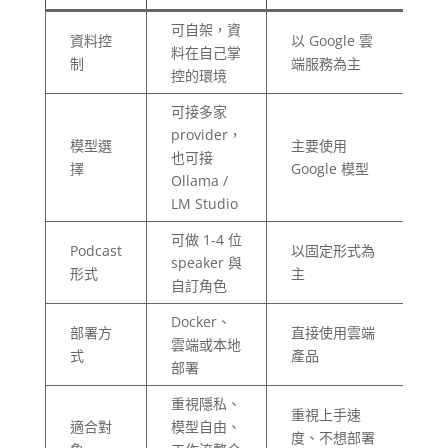
可自架，資
資料控
以 Google 雲
料在自己掌
制
端服務為主
控的環境
可接多家
provider，
模型選
主要使用
也可接
擇
Google 模型
Ollama /
LM Studio
可做 1-4 位
Podcast
以固定形式為
speaker 與
形式
主
自訂角色
Docker、
部署方
直接使用雲端
雲端或本地
式
產品
部署
重視隱私、
重視上手速
適合對
模型自由、
度、不想部署