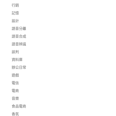
行銷
記憶
設計
語音分離
語音合成
語音辨識
談判
資料庫
辦公日常
遊戲
電信
電商
音樂
食品電商
香氛