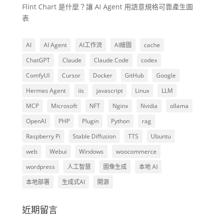
Flint Chart 是什麼？讓 AI Agent 用語意規格可靠產生圖
表
AI
AI Agent
AI工作流
AI繪圖
cache
ChatGPT
Claude
Claude Code
codex
ComfyUI
Cursor
Docker
GitHub
Google
Hermes Agent
iis
javascript
Linux
LLM
MCP
Microsoft
NFT
Nginx
Nvidia
ollama
OpenAI
PHP
Plugin
Python
rag
Raspberry Pi
Stable Diffusion
TTS
Ubuntu
web
Webui
Windows
woocommerce
wordpress
人工智慧
圖像生成
本地 AI
本地部署
生成式AI
開源
近期留言