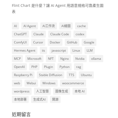
Flint Chart 是什麼？讓 AI Agent 用語意規格可靠產生圖
表
AI
AI Agent
AI工作流
AI繪圖
cache
ChatGPT
Claude
Claude Code
codex
ComfyUI
Cursor
Docker
GitHub
Google
Hermes Agent
iis
javascript
Linux
LLM
MCP
Microsoft
NFT
Nginx
Nvidia
ollama
OpenAI
PHP
Plugin
Python
rag
Raspberry Pi
Stable Diffusion
TTS
Ubuntu
web
Webui
Windows
woocommerce
wordpress
人工智慧
圖像生成
本地 AI
本地部署
生成式AI
開源
近期留言