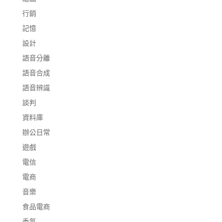
行銷
記憶
設計
語音分離
語音合成
語音辨識
談判
資料庫
辦公日常
遊戲
電信
電商
音樂
食品電商
香氛