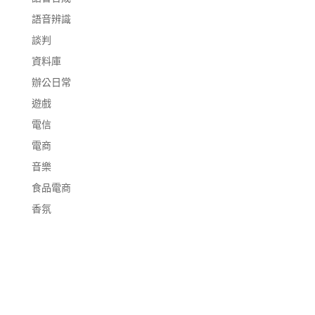
語音辨識
談判
資料庫
辦公日常
遊戲
電信
電商
音樂
食品電商
香氛