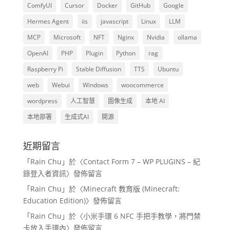
ComfyUI
Cursor
Docker
GitHub
Google
Hermes Agent
iis
javascript
Linux
LLM
MCP
Microsoft
NFT
Nginx
Nvidia
ollama
OpenAI
PHP
Plugin
Python
rag
Raspberry Pi
Stable Diffusion
TTS
Ubuntu
web
Webui
Windows
woocommerce
wordpress
人工智慧
圖像生成
本地 AI
本地部署
生成式AI
開源
近期留言
「
Rain Chu
」於〈
Contact Form 7 – WP PLUGINS – 紀
錄登入者資訊
〉發佈留言
「
Rain Chu
」於〈
Minecraft 教育版 (Minecraft:
Education Edition)
〉發佈留言
「
Rain Chu
」於〈
小米手環 6 NFC 手把手教學，將門禁
卡放入手環內
〉發佈留言