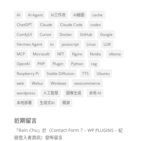
AI
AI Agent
AI工作流
AI繪圖
cache
ChatGPT
Claude
Claude Code
codex
ComfyUI
Cursor
Docker
GitHub
Google
Hermes Agent
iis
javascript
Linux
LLM
MCP
Microsoft
NFT
Nginx
Nvidia
ollama
OpenAI
PHP
Plugin
Python
rag
Raspberry Pi
Stable Diffusion
TTS
Ubuntu
web
Webui
Windows
woocommerce
wordpress
人工智慧
圖像生成
本地 AI
本地部署
生成式AI
開源
近期留言
「
Rain Chu
」於〈
Contact Form 7 – WP PLUGINS – 紀
錄登入者資訊
〉發佈留言