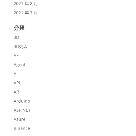
2021 年 8 月
2021 年 7 月
分類
3D
3D列印
AE
Agent
AI
API
AR
Arduino
ASP.NET
Azure
Binance