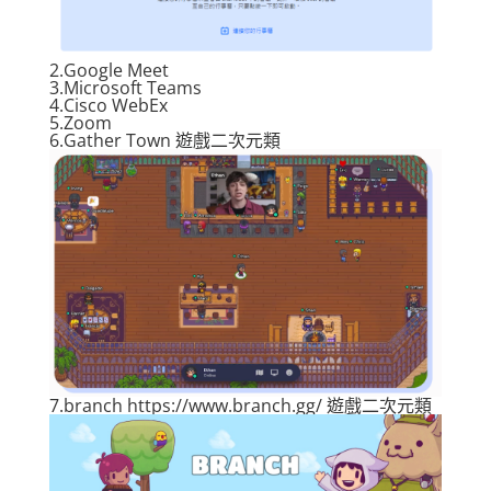
2.
Google Meet
3.
Microsoft Teams
4.
Cisco WebEx
5.
Zoom
6.
Gather Town
遊戲二次元類
7.
branch
https://www.branch.gg/ 遊戲二次元類