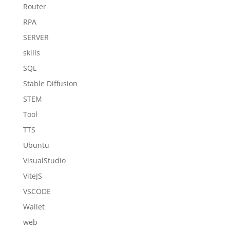
Router
RPA
SERVER
skills
SQL
Stable Diffusion
STEM
Tool
TTS
Ubuntu
VisualStudio
ViteJS
VSCODE
Wallet
web