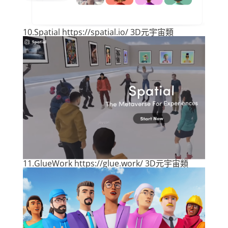
10.
Spatial
https://spatial.io/ 3D元宇宙類
11.
GlueWork
https://glue.work/ 3D元宇宙類