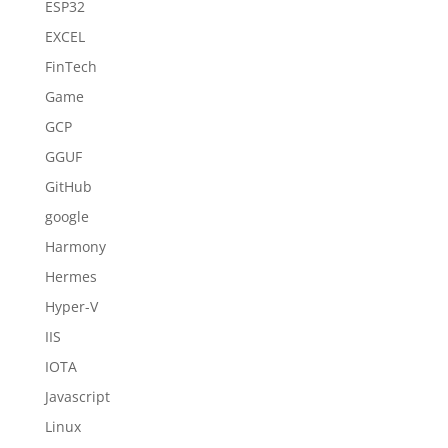
ESP32
EXCEL
FinTech
Game
GCP
GGUF
GitHub
google
Harmony
Hermes
Hyper-V
IIS
IOTA
Javascript
Linux