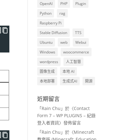
OpenAI
PHP
Plugin
Python
rag
Raspberry Pi
Stable Diffusion
TTS
Ubuntu
web
Webui
Windows
woocommerce
wordpress
人工智慧
圖像生成
本地 AI
本地部署
生成式AI
開源
近期留言
「
Rain Chu
」於〈
Contact
Form 7 – WP PLUGINS – 紀錄
登入者資訊
〉發佈留言
「
Rain Chu
」於〈
Minecraft
教育版 (Minecraft: Education