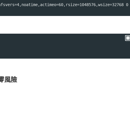
nfsvers=4,noatime,actimeo=60,rsize=1048576,wsize=32768 0
零風險