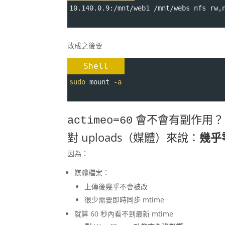
10.140.0.9:/mnt/web1 /mnt/webs nfs rw,
改成之後要
Shell
sudo
 mount 
-a
會不會有副作用？
actimeo=60
對 uploads（媒體）來說：
幾乎
因為：
媒體檔案：
上傳後幾乎不會被改
很少需要即時同步 mtime
就算 60 秒內看不到最新 mtime