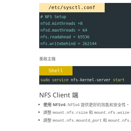
/etc/sysctl.conf
# NFS Setup
nfsd.minthreads =8
nfsd.maxthreads = 64
nfs.readahead = 65536
nfs.writebehind = 262144
重啟主機
Shell
sudo
service
 nfs-kernel-server 
start
NFS Client 端
使用 NFSv4:
NFSv4 提供更好的效能和安全性。
調整
和
mount.nfs.rsize
mount.nfs.wsize
調整
和
mount.nfs.mountd_port
mount.nfs