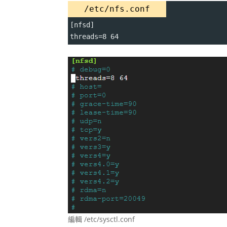
/etc/nfs.conf
[nfsd]
threads=8 64
編輯 /etc/sysctl.conf