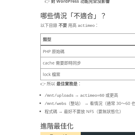
👉
對 WordPress 功能完全沒影響
哪些情況「不適合」？
以下目錄
不要
用高
：
actimeo
類型
PHP 原始碼
cache 需要即時同步
lock 檔案
👉 所以
最佳實務是
：
→
或更高
/mnt/uploads
actimeo=60
（整站） → 看情況（通常 30～60 也
/mnt/webs
程式碼 → 最好不要放 NFS（要無狀態化）
進階最佳化