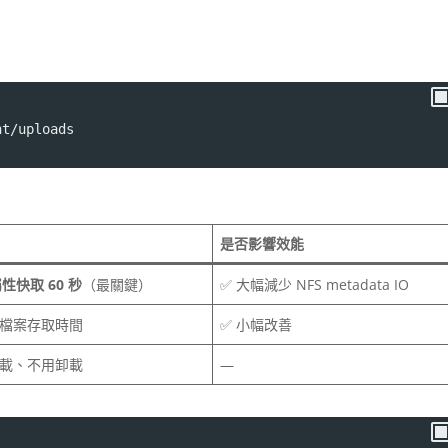
nt/uploads
是否影響效能
屬性快取 60 秒
（最關鍵）
✅ 大幅減少 NFS metadata IO
檔案存取時間
✅ 小幅改善
載、不用卸載
—