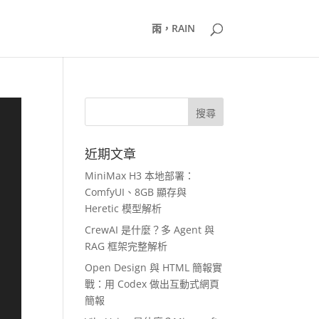
雨，RAIN
近期文章
MiniMax H3 本地部署：
ComfyUI、8GB 顯存與
Heretic 模型解析
CrewAI 是什麼？多 Agent 與
RAG 框架完整解析
Open Design 與 HTML 簡報實
戰：用 Codex 做出互動式網頁
簡報