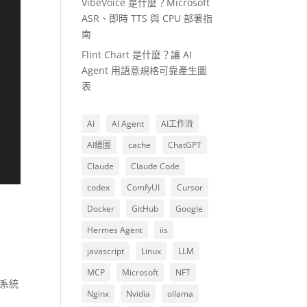
VibeVoice 是什麼？Microsoft
ASR、即時 TTS 與 CPU 部署指
南
Flint Chart 是什麼？讓 AI
Agent 用語意規格可靠產生圖
表
AI
AI Agent
AI工作流
AI繪圖
cache
ChatGPT
Claude
Claude Code
codex
ComfyUI
Cursor
Docker
GitHub
Google
Hermes Agent
iis
javascript
Linux
LLM
MCP
Microsoft
NFT
件系統
Nginx
Nvidia
ollama