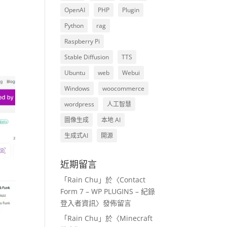
OpenAI
PHP
Plugin
Python
rag
Raspberry Pi
Stable Diffusion
TTS
Ubuntu
web
Webui
Windows
woocommerce
wordpress
人工智慧
圖像生成
本地 AI
生成式AI
開源
近期留言
「
Rain Chu
」於〈
Contact
Form 7 – WP PLUGINS – 紀錄
登入者資訊
〉發佈留言
「
Rain Chu
」於〈
Minecraft