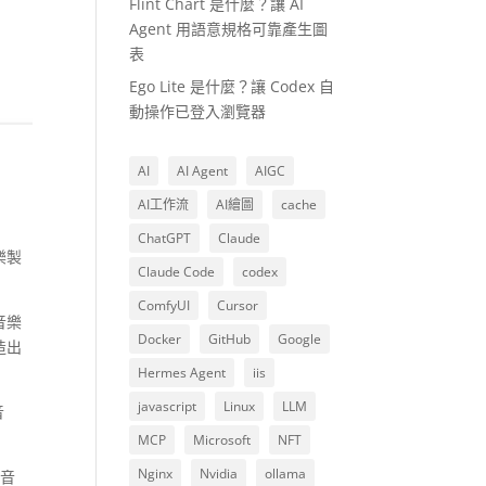
Flint Chart 是什麼？讓 AI
Agent 用語意規格可靠產生圖
表
Ego Lite 是什麼？讓 Codex 自
動操作已登入瀏覽器
AI
AI Agent
AIGC
AI工作流
AI繪圖
cache
ChatGPT
Claude
樂製
Claude Code
codex
ComfyUI
Cursor
音樂
Docker
GitHub
Google
造出
Hermes Agent
iis
javascript
Linux
LLM
音
MCP
Microsoft
NFT
Nginx
Nvidia
ollama
景音