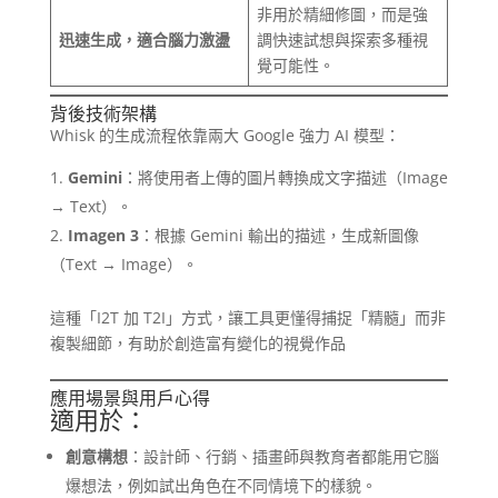
非用於精細修圖，而是強
迅速生成，適合腦力激盪
調快速試想與探索多種視
覺可能性。
背後技術架構
Whisk 的生成流程依靠兩大 Google 強力 AI 模型：
Gemini
：將使用者上傳的圖片轉換成文字描述（Image
→ Text）。
Imagen 3
：根據 Gemini 輸出的描述，生成新圖像
（Text → Image）。
這種「I2T 加 T2I」方式，讓工具更懂得捕捉「精髓」而非
複製細節，有助於創造富有變化的視覺作品
應用場景與用戶心得
適用於：
創意構想
：設計師、行銷、插畫師與教育者都能用它腦
爆想法，例如試出角色在不同情境下的樣貌。