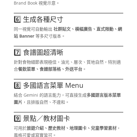
Brand Book 視覺示意。
6️⃣ 生成各種尺寸
同一視覺可自動輸出
社群貼文、橫幅廣告、直式限動、網
站 Banner
等多尺寸版本。
7️⃣ 食譜圖超清晰
針對食物細節表現極佳，油光、層次、質地自然，特別適
合
餐飲菜單、食譜部落格、外送平台
。
8️⃣ 多國語言菜單 Menu
結合 Gemini 的語言能力，可直接生成
多國語言版本菜單
圖片
，且排版自然、不違和。
9️⃣ 景點／教材圖卡
可用於
旅遊介紹、歷史教材、地理圖卡、兒童學習素材
，
風格可愛或寫實皆可。