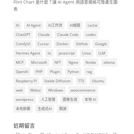
Flint Chart 是什麼？讓 AI Agent 用語意規格可靠產生圖
表
AI
AI Agent
AI工作流
AI繪圖
cache
ChatGPT
Claude
Claude Code
codex
ComfyUI
Cursor
Docker
GitHub
Google
Hermes Agent
iis
javascript
Linux
LLM
MCP
Microsoft
NFT
Nginx
Nvidia
ollama
OpenAI
PHP
Plugin
Python
rag
Raspberry Pi
Stable Diffusion
TTS
Ubuntu
web
Webui
Windows
woocommerce
wordpress
人工智慧
圖像生成
本地 AI
本地部署
生成式AI
開源
近期留言