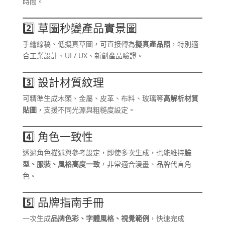
時間。
2️⃣ 草圖秒變產品實景圖
手繪線稿、低擬真草圖，可直接轉為
擬真產品照
，特別適
合工業設計、UI / UX、新創產品驗證。
3️⃣ 設計材質紋理
可精準生成木頭、金屬、皮革、布料、玻璃等
高解析材質
貼圖
，支援不同光源與粗糙度設定。
4️⃣ 角色一致性
透過角色描述與參考設定，即使多次生成，也能維持
臉
型、服裝、風格高度一致
，非常適合漫畫、品牌代言角
色。
5️⃣ 品牌指南手冊
一次生成
品牌色彩、字體風格、視覺範例
，快速完成