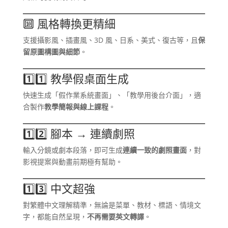
🔟 風格轉換更精細
支援攝影風、插畫風、3D 風、日系、美式、復古等，且
保
留原圖構圖與細節
。
1️⃣1️⃣ 教學假桌面生成
快速生成「假作業系統畫面」、「教學用後台介面」，適
合製作
教學簡報與線上課程
。
1️⃣2️⃣ 腳本 → 連續劇照
輸入分鏡或劇本段落，即可生成
連續一致的劇照畫面
，對
影視提案與動畫前期極有幫助。
1️⃣3️⃣ 中文超強
對繁體中文理解精準，無論是菜單、教材、標語、情境文
字，都能自然呈現，
不再需要英文轉譯
。