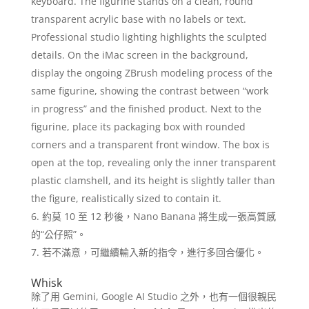
keyboard. The figurine stands on a clean, round
transparent acrylic base with no labels or text.
Professional studio lighting highlights the sculpted
details. On the iMac screen in the background,
display the ongoing ZBrush modeling process of the
same figurine, showing the contrast between “work
in progress” and the finished product. Next to the
figurine, place its packaging box with rounded
corners and a transparent front window. The box is
open at the top, revealing only the inner transparent
plastic clamshell, and its height is slightly taller than
the figure, realistically sized to contain it.
約莫 10 至 12 秒後，Nano Banana 將生成一張高質感
的“公仔照”。
若不滿意，可繼續輸入新的指令，進行多回合優化。
Whisk
除了用 Gemini, Google AI Studio 之外，也有一個很親民