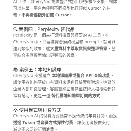
AI 工作。CherryNio 提供整合式接口與多模型支援，讓你
可以在單一平台內呼叫不同模型執行類似 Cursor 的任
務，
不再需要額外訂閱 Cursor
。
🔍 案例四：Perplexity 替代品
Perplexity 是一個主打資料檢索與摘要的 AI 工具。在
CherryNio 中，只要選擇合適的模型和 prompt，就可以
達到類似的效果：
從大量資料中萃取資訊與整理答案
，甚
至結合多個模型輸出更豐富的答案。
📚 案例五：本地知識庫
CherryNio 支援建立
本地知識庫或整合 API 查詢功能
，
讓使用者能夠基於自有資料來源進行檢索與對話。這對於
企業內部知識管理、客服智能回覆甚至技術文檔搜索都非
常有幫助，更是一種
替代雲端知識庫訂閱的方式
。
💡 使用模式與付費方式
CherryNio AI 的付費方式通常不是傳統的年費訂閱，而是
透過 Token 或套餐方式彈性付費
，讓使用者按需支付，
減少不必要的訂閱浪費。