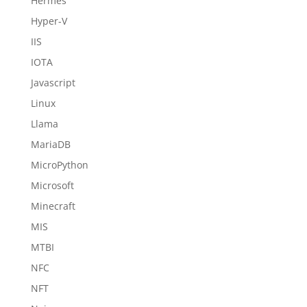
Hermes
Hyper-V
IIS
IOTA
Javascript
Linux
Llama
MariaDB
MicroPython
Microsoft
Minecraft
MIS
MTBI
NFC
NFT