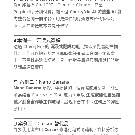
你可能會為 ChatGPT、Gemini、Claude、甚至
Perplexity 分別付費訂閱。但
CherryNio AI 將這些 AI 能
力整合在同一個平台
，用更彈性的付費方式替代多個訂
閱，大幅降低成本並提升效率。
🧪 案例一：沉浸式翻譯
透過 CherryNio 的
沉浸式翻譯功能
（類似瀏覽器翻譯插
件），你可以把外語內容即時翻譯並呈現在同一個視窗
中，不需跳來跳去切換工具。這對長篇網頁閱讀與即時對
話翻譯超級實用。
🛒 案例二：Nano Banana
Nano Banana
是影片中提到的一個實際使用案例，可理
解為結合 CherryNio 的 AI 能力，用以
生成或優化產品描
述／創意寫作等工作流程
，展現平台在不同任務上的彈性
應用。
🖱 案例三：Cursor 替代品
許多使用者會用
Cursor
來進行程式碼輔助、資料分析等