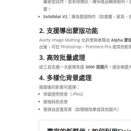
離更加自然，並去除雜訊，確保產品輪廓銳利。這對
要。
SolidMat V2
：專為堅固物件（如書籍、家具、
2. 支援導出蒙版功能
Aiarty Image Matting 允許使用者導出
Alpha 
出後，可在 Photoshop、Premiere Pr
3. 高效批量處理
該工具支援一次處理多達
3000 張圖片
，適合需要
4. 多樣化背景處理
摳圖後的影像可選擇：
保留透明背景（.PNG）
替換純色背景
替換自定義背景（如模糊效果或其他圖片）