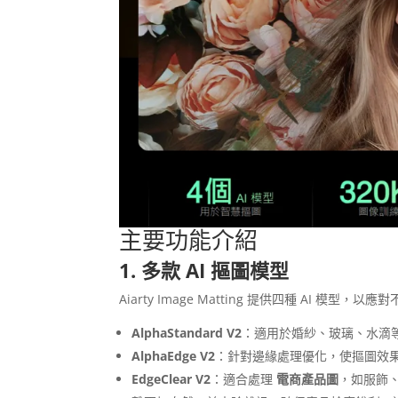
主要功能介紹
1. 多款 AI 摳圖模型
Aiarty Image Matting 提供四種 AI 模型，
AlphaStandard V2
：適用於婚紗、玻璃、水滴
AlphaEdge V2
：針對邊緣處理優化，使摳圖效
EdgeClear V2
：適合處理
電商產品圖
，如服飾