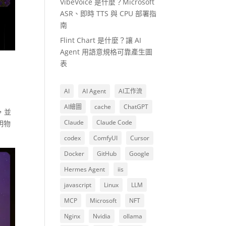
VibeVoice 是什麼？Microsoft
ASR、即時 TTS 與 CPU 部署指
南
Flint Chart 是什麼？讓 AI
Agent 用語意規格可靠產生圖
表
AI
AI Agent
AI工作流
AI繪圖
cache
ChatGPT
，並
Claude
Claude Code
明物
codex
ComfyUI
Cursor
Docker
GitHub
Google
Hermes Agent
iis
javascript
Linux
LLM
MCP
Microsoft
NFT
Nginx
Nvidia
ollama