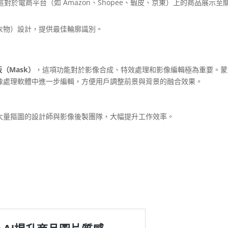
於電商平台（如 Amazon、Shopee、蝦皮、京東）上的商品展示至
衣物）設計，提供最佳輪廓識別。
蒙版（Mask）
，這項功能對於影像合成、特效處理和影像編輯極為重要。蒙
o 或其他影像處理軟體中進一步編輯，方便用戶調整前景與背景的融合效果。
大量摳圖的設計師與影像後製團隊，大幅提升工作效率。