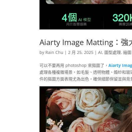
Aiarty Image Matt
by
Rain Chu
|
2 月 25, 2025
|
AI
,
圖型處理
,
繪圖
可以不要再用 photoshop 來摳圖了，
Aiarty Ima
處理各種複雜場景，如毛髮、透明物體、婚紗和玻璃
件的摳圖方面表現尤為出色，確保細節保留並與背