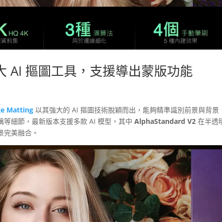
ing：強大 AI 摳圖工具，支援導出蒙版功能
ge Matting
以其強大的 AI 摳圖技術脫穎而出，能夠精準識別前景與背景
等細節，最新版本支援多款 AI 模型，其中
AlphaStandard V2
在半透
景完美融合。