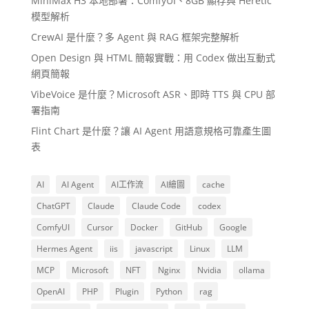
MiniMax H3 本地部署：ComfyUI、8GB 顯存與 Heretic
模型解析
CrewAI 是什麼？多 Agent 與 RAG 框架完整解析
Open Design 與 HTML 簡報實戰：用 Codex 做出互動式
網頁簡報
VibeVoice 是什麼？Microsoft ASR、即時 TTS 與 CPU 部
署指南
Flint Chart 是什麼？讓 AI Agent 用語意規格可靠產生圖
表
AI
AI Agent
AI工作流
AI繪圖
cache
ChatGPT
Claude
Claude Code
codex
ComfyUI
Cursor
Docker
GitHub
Google
Hermes Agent
iis
javascript
Linux
LLM
MCP
Microsoft
NFT
Nginx
Nvidia
ollama
OpenAI
PHP
Plugin
Python
rag