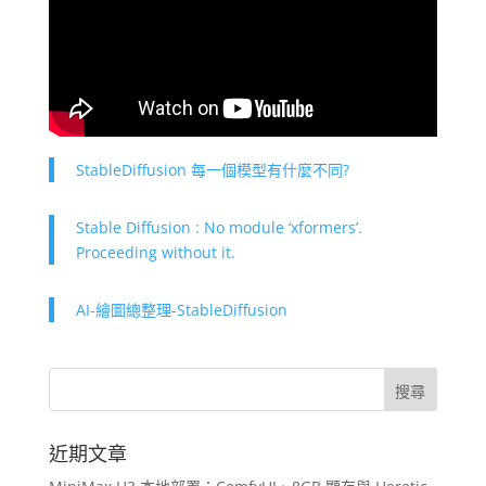
StableDiffusion 每一個模型有什麼不同?
Stable Diffusion : No module ‘xformers’.
Proceeding without it.
AI-繪圖總整理-StableDiffusion
近期文章