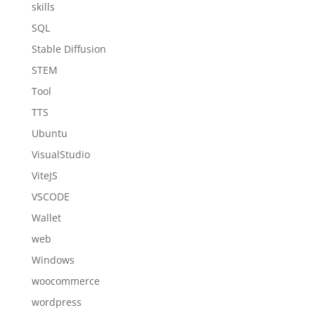
skills
SQL
Stable Diffusion
STEM
Tool
TTS
Ubuntu
VisualStudio
ViteJS
VSCODE
Wallet
web
Windows
woocommerce
wordpress