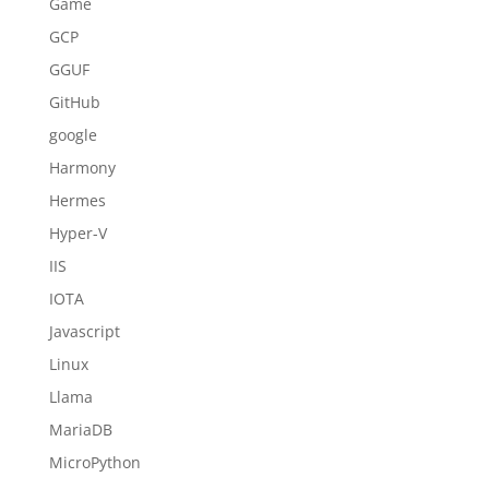
Game
GCP
GGUF
GitHub
google
Harmony
Hermes
Hyper-V
IIS
IOTA
Javascript
Linux
Llama
MariaDB
MicroPython