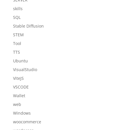
skills
SQL
Stable Diffusion
STEM
Tool
TTS
Ubuntu
VisualStudio
ViteJS
VSCODE
Wallet
web
Windows
woocommerce