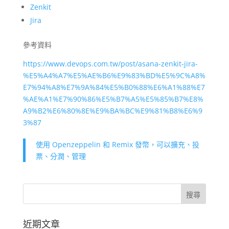
Zenkit
Jira
參考資料
https://www.devops.com.tw/post/asana-zenkit-jira-
%E5%A4%A7%E5%AE%B6%E9%83%BD%E5%9C%A8%
E7%94%A8%E7%9A%84%E5%B0%88%E6%A1%88%E7
%AE%A1%E7%90%86%E5%B7%A5%E5%85%B7%E8%
A9%B2%E6%80%8E%E9%BA%BC%E9%81%B8%E6%9
3%87
使用 Openzeppelin 和 Remix 發幣，可以擴充、投
票、分潤、管理
近期文章