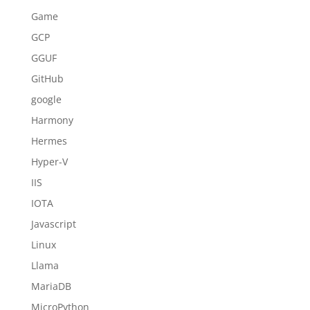
Game
GCP
GGUF
GitHub
google
Harmony
Hermes
Hyper-V
IIS
IOTA
Javascript
Linux
Llama
MariaDB
MicroPython