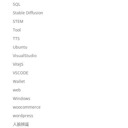
SQL
Stable Diffusion
STEM
Tool
TTS
Ubuntu
VisualStudio
ViteJS
VSCODE
Wallet
web
Windows
woocommerce
wordpress
人臉辨識