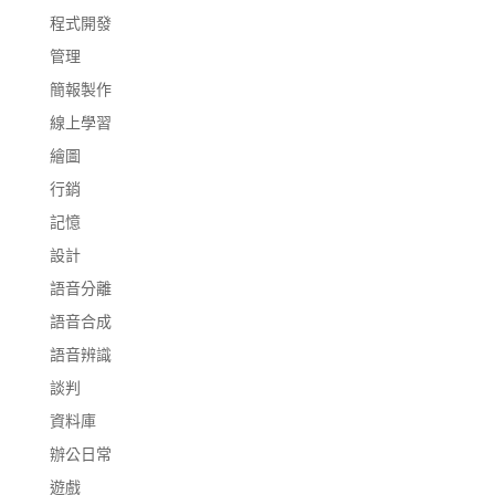
程式開發
管理
簡報製作
線上學習
繪圖
行銷
記憶
設計
語音分離
語音合成
語音辨識
談判
資料庫
辦公日常
遊戲