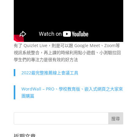
有了 Quizlet Live，則是可以跟 Google Meet、Zoom等
視訊系統整合，再上課的時候利用點小遊戲、小測驗拉回
學生們的專注力是很有效的好方法
2022最完整推薦線上會議工具
WordWall – PRO、學校教育版、嵌入式網頁之大家來
團購篇
近期文章