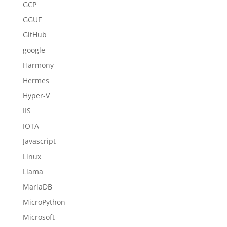
GCP
GGUF
GitHub
google
Harmony
Hermes
Hyper-V
IIS
IOTA
Javascript
Linux
Llama
MariaDB
MicroPython
Microsoft