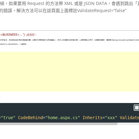
碼時候，如果要用 Request 的方法帶 XML 或是 JSON DATA，會遇到跳出
錯誤，解決方法可以在該頁面上面標註ValidateRequest=”false”
成
=
"true"
CodeBehind
=
"home.aspx.cs"
Inherits
=
"xxx"
Validat