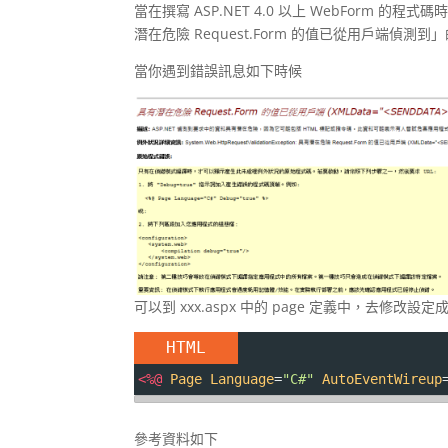
當在撰寫 ASP.NET 4.0 以上 WebForm 的程式
潛在危險 Request.Form 的值已從用戶端偵測到」的
當你遇到錯誤訊息如下時候
可以到 xxx.aspx 中的 page 定義中，去修改設定
HTML
<
%@
Page
Language
=
"C#"
AutoEventWireup
參考資料如下