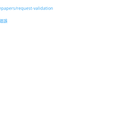
epapers/request-validation
 錯誤