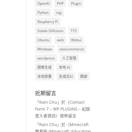
OpenAI
PHP
Plugin
Python
rag
Raspberry Pi
Stable Diffusion
TTS
Ubuntu
web
Webui
Windows
woocommerce
wordpress
人工智慧
圖像生成
本地 AI
本地部署
生成式AI
開源
近期留言
「
Rain Chu
」於〈
Contact
Form 7 – WP PLUGINS – 紀錄
登入者資訊
〉發佈留言
「
Rain Chu
」於〈
Minecraft
教育版 (Minecraft: Education