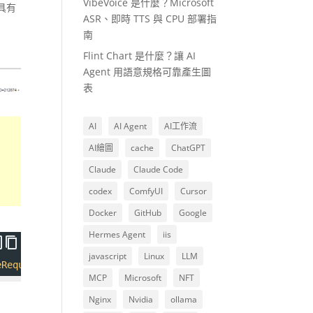
VibeVoice 是什麼？Microsoft
「具有
ASR、即時 TTS 與 CPU 部署指
南
Flint Chart 是什麼？讓 AI
Agent 用語意規格可靠產生圖
表
AI
AI Agent
AI工作流
AI繪圖
cache
ChatGPT
Claude
Claude Code
codex
ComfyUI
Cursor
Docker
GitHub
Google
Hermes Agent
iis
javascript
Linux
LLM
eRequest
=
"false"
%
>
MCP
Microsoft
NFT
Nginx
Nvidia
ollama