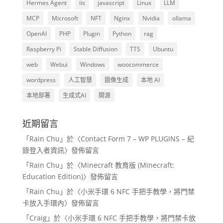
Hermes Agent
iis
javascript
Linux
LLM
MCP
Microsoft
NFT
Nginx
Nvidia
ollama
OpenAI
PHP
Plugin
Python
rag
Raspberry Pi
Stable Diffusion
TTS
Ubuntu
web
Webui
Windows
woocommerce
wordpress
人工智慧
圖像生成
本地 AI
本地部署
生成式AI
開源
近期留言
「
Rain Chu
」於〈
Contact Form 7 – WP PLUGINS – 紀
錄登入者資訊
〉發佈留言
「
Rain Chu
」於〈
Minecraft 教育版 (Minecraft:
Education Edition)
〉發佈留言
「
Rain Chu
」於〈
小米手環 6 NFC 手把手教學，將門禁
卡放入手環內
〉發佈留言
「
Craig
」於〈
小米手環 6 NFC 手把手教學，將門禁卡放