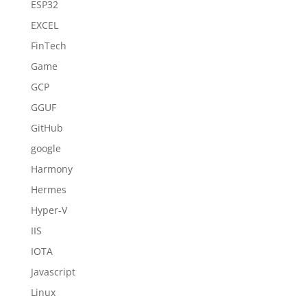
ESP32
EXCEL
FinTech
Game
GCP
GGUF
GitHub
google
Harmony
Hermes
Hyper-V
IIS
IOTA
Javascript
Linux