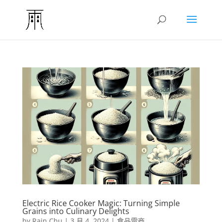
Electric Rice Cooker Magic: Turning Simple
Grains into Culinary Delights
by
Rain Chu
|
3 月 4, 2024
|
食品電商