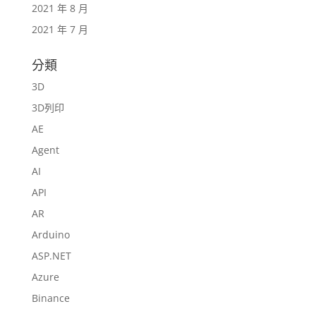
2021 年 8 月
2021 年 7 月
分類
3D
3D列印
AE
Agent
AI
API
AR
Arduino
ASP.NET
Azure
Binance