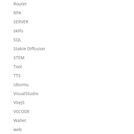
Router
RPA
SERVER
skills
SQL
Stable Diffusion
STEM
Tool
TTS
Ubuntu
VisualStudio
ViteJS
VSCODE
Wallet
web