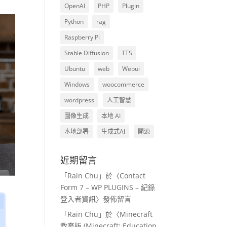
OpenAI
PHP
Plugin
Python
rag
Raspberry Pi
Stable Diffusion
TTS
Ubuntu
web
Webui
Windows
woocommerce
wordpress
人工智慧
圖像生成
本地 AI
本地部署
生成式AI
開源
近期留言
「
Rain Chu
」於〈
Contact
Form 7 – WP PLUGINS – 紀錄
登入者資訊
〉發佈留言
「
Rain Chu
」於〈
Minecraft
教育版 (Minecraft: Education