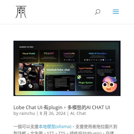
Lobe Chat UI-有plugin，多模態的AI CHAT UI
by
rainchu
|
8 月 26, 2024
|
AI
,
Chat
一個可以支援
本地模型(ollama)
，支援使用者拖拉圖片到
對話框、文生圖、STT、TTS、插件設計(Plugin)、自建