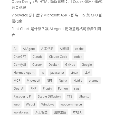
Open Design 與 HTML 簡報實戰：用 Codex 做出互動式
網頁簡報
VibeVoice 是什麼？Microsoft ASR、即時 TTS 與 CPU 部
署指南
Flint Chart 是什麼？讓 AI Agent 用語意規格可靠產生圖
表
AI
AI Agent
AI工作流
AI繪圖
cache
ChatGPT
Claude
Claude Code
codex
ComfyUI
Cursor
Docker
GitHub
Google
Hermes Agent
iis
javascript
Linux
LLM
MCP
Microsoft
NFT
Nginx
Nvidia
ollama
OpenAI
PHP
Plugin
Python
rag
Raspberry Pi
Stable Diffusion
TTS
Ubuntu
web
Webui
Windows
woocommerce
wordpress
人工智慧
圖像生成
本地 AI