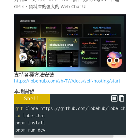
GPTs、資料庫的強大的 Web Chat UI
支持各種方法安裝
https://lobehub.com/zh-TW/docs/self-hosting/start
本地開發
Shell
git
 clone https://github.com/lobehub/lobe-chat.gi
cd
 lobe-chat
pnpm install
pnpm run dev