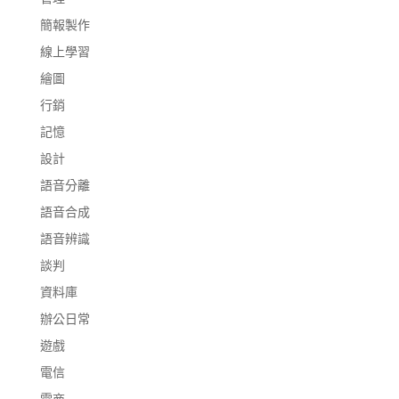
簡報製作
線上學習
繪圖
行銷
記憶
設計
語音分離
語音合成
語音辨識
談判
資料庫
辦公日常
遊戲
電信
電商