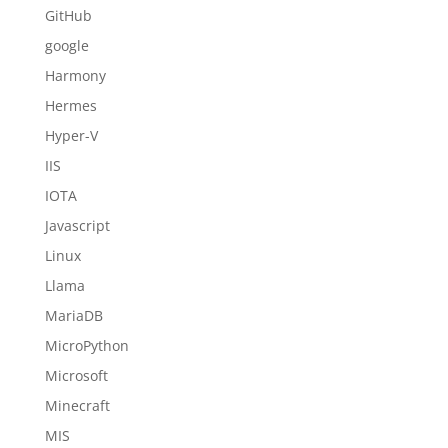
GitHub
google
Harmony
Hermes
Hyper-V
IIS
IOTA
Javascript
Linux
Llama
MariaDB
MicroPython
Microsoft
Minecraft
MIS