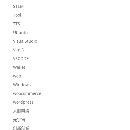
STEM
Tool
TTS
Ubuntu
VisualStudio
ViteJS
VSCODE
Wallet
web
Windows
woocommerce
wordpress
人臉辨識
元宇宙
創新創業