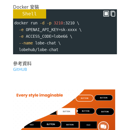
Docker 安裝
Shell
docker run 
-d
-p
3210
:3210 \
-e
OPENAI_API_KEY
=
sk-xxxx \
-e
ACCESS_CODE
=
lobe66 \
--name
 lobe-chat \
  lobehub/lobe-chat
參考資料
GitHUB