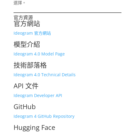
選擇。
官方資源
官方網站
Ideogram 官方網站
模型介紹
Ideogram 4.0 Model Page
技術部落格
Ideogram 4.0 Technical Details
API 文件
Ideogram Developer API
GitHub
Ideogram 4 GitHub Repository
Hugging Face