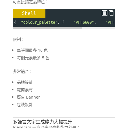
可直接指定品牌色：
Shell
{  
"colour_palette"
: [    
"#FF6600"
,    
"#FFFFFF"
限制：
每張圖最多 16 色
每個元素最多 5 色
非常適合：
品牌設計
電商素材
廣告 Banner
包裝設計
多語言文字生成能力大幅提升
Ideogram 一直以來最強的能力就是：