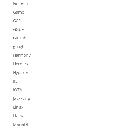
FinTech
Game
GCP
GGUF
GitHub
google
Harmony
Hermes
Hyper-V
IIS
IOTA
Javascript
Linux
Llama
MariaDB