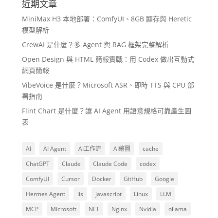
近期文章
MiniMax H3 本地部署：ComfyUI、8GB 顯存與 Heretic
模型解析
CrewAI 是什麼？多 Agent 與 RAG 框架完整解析
Open Design 與 HTML 簡報實戰：用 Codex 做出互動式
網頁簡報
VibeVoice 是什麼？Microsoft ASR、即時 TTS 與 CPU 部
署指南
Flint Chart 是什麼？讓 AI Agent 用語意規格可靠產生圖
表
AI
AI Agent
AI工作流
AI繪圖
cache
ChatGPT
Claude
Claude Code
codex
ComfyUI
Cursor
Docker
GitHub
Google
Hermes Agent
iis
javascript
Linux
LLM
MCP
Microsoft
NFT
Nginx
Nvidia
ollama