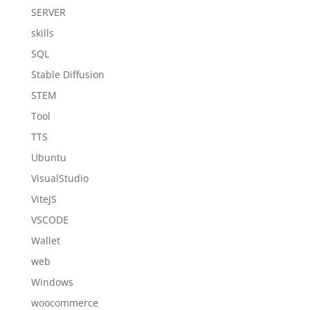
SERVER
skills
SQL
Stable Diffusion
STEM
Tool
TTS
Ubuntu
VisualStudio
ViteJS
VSCODE
Wallet
web
Windows
woocommerce