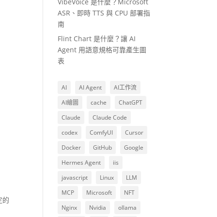
VibeVoice 是什麼？Microsoft
ASR、即時 TTS 與 CPU 部署指
南
Flint Chart 是什麼？讓 AI
Agent 用語意規格可靠產生圖
表
AI
AI Agent
AI工作流
AI繪圖
cache
ChatGPT
Claude
Claude Code
codex
ComfyUI
Cursor
Docker
GitHub
Google
Hermes Agent
iis
javascript
Linux
LLM
MCP
Microsoft
NFT
定的
Nginx
Nvidia
ollama