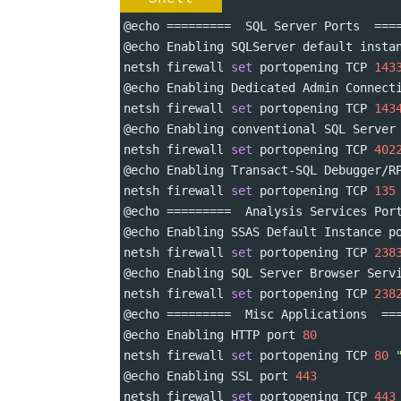
@echo 
=========
  SQL Server Ports  
===
@echo Enabling SQLServer default insta
netsh firewall 
set
 portopening TCP 
143
@echo Enabling Dedicated Admin Connect
netsh firewall 
set
 portopening TCP 
143
@echo Enabling conventional SQL Server
netsh firewall 
set
 portopening TCP 
402
@echo Enabling Transact-SQL Debugger/R
netsh firewall 
set
 portopening TCP 
135
@echo 
=========
  Analysis Services Por
@echo Enabling SSAS Default Instance p
netsh firewall 
set
 portopening TCP 
238
@echo Enabling SQL Server Browser Serv
netsh firewall 
set
 portopening TCP 
238
@echo 
=========
  Misc Applications  
==
@echo Enabling HTTP port 
80
netsh firewall 
set
 portopening TCP 
80
@echo Enabling SSL port 
443
netsh firewall 
set
 portopening TCP 
443