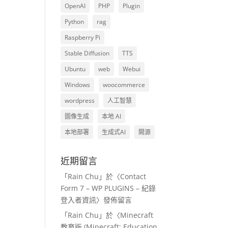
OpenAI
PHP
Plugin
Python
rag
Raspberry Pi
Stable Diffusion
TTS
Ubuntu
web
Webui
Windows
woocommerce
wordpress
人工智慧
圖像生成
本地 AI
本地部署
生成式AI
開源
近期留言
「
Rain Chu
」於〈
Contact
Form 7 – WP PLUGINS – 紀錄
登入者資訊
〉發佈留言
「
Rain Chu
」於〈
Minecraft
教育版 (Minecraft: Education