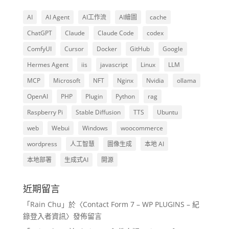
AI
AI Agent
AI工作流
AI繪圖
cache
ChatGPT
Claude
Claude Code
codex
ComfyUI
Cursor
Docker
GitHub
Google
Hermes Agent
iis
javascript
Linux
LLM
MCP
Microsoft
NFT
Nginx
Nvidia
ollama
OpenAI
PHP
Plugin
Python
rag
Raspberry Pi
Stable Diffusion
TTS
Ubuntu
web
Webui
Windows
woocommerce
wordpress
人工智慧
圖像生成
本地 AI
本地部署
生成式AI
開源
近期留言
「
Rain Chu
」於〈
Contact Form 7 – WP PLUGINS – 紀
錄登入者資訊
〉發佈留言