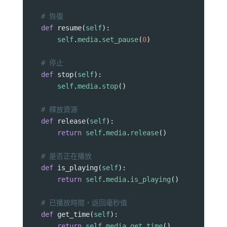
# 恢復
def
resume
(
self
):
self
.
media
.
set_pause
(
0
)
# 停止
def
stop
(
self
):
self
.
media
.
stop
()
# 釋放資源
def
release
(
self
):
return
self
.
media
.
release
()
# 是否正在播放
def
is_playing
(
self
):
return
self
.
media
.
is_playing
()
# 已播放時間，返回毫秒值
def
get_time
(
self
):
return
self
.
media
.
get_time
()