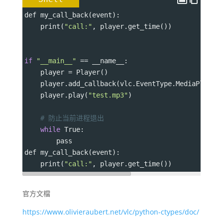
def my_call_back(event):
    print(
"call:"
, player.get_time())
if
"__main__"
==
 __name__:
    player 
=
 Player()
    player.add_callback(vlc.EventType.MediaPlayer
    player.play(
"test.mp3"
)
# 防止当前进程退出
while
 True:
        pass
def my_call_back(event):
    print(
"call:"
, player.get_time())
官方文檔
https://www.olivieraubert.net/vlc/python-ctypes/doc/