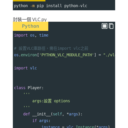
python 
-m
 pip install python-vlc
封裝一個 VLC.py
Python
import
os
, 
time
# 設置VLC庫路徑，需在import vlc之前
os
.
environ
[
'PYTHON_VLC_MODULE_PATH'
] 
=
"./vlc-3.0
import
vlc
class
Player
:
'''
        args:設置 options
    '''
def
__init__
(
self
, 
*
args
):
if
args
:
instance
=
vlc
.
Instance
(
*
args
)