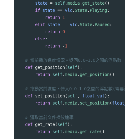
state
=
self
.
media
.
get_state
()
if
state
==
vlc
.
State
.
Playing
:
return
1
elif
state
==
vlc
.
State
.
Paused
:
return
0
else
:
return
-
1
# 當前播放進度情況。返回0.0~1.0之間的浮點數
def
get_position
(
self
):
return
self
.
media
.
get_position
()
# 拖動當前進度，傳入0.0~1.0之間的浮點數(需要注
def
set_position
(
self
, 
float_val
):
return
self
.
media
.
set_position
(
float_val
)
# 獲取當前文件播放速率
def
get_rate
(
self
):
return
self
.
media
.
get_rate
()