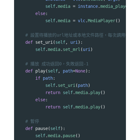
self
.
media
=
instance
.
media_player_ne
else
:
self
.
media
=
vlc
.
MediaPlayer
()
# 設置待播放的url地址或本地文件路徑，每次調用都會重
def
set_uri
(
self
, 
uri
):
self
.
media
.
set_mrl
(
uri
)
# 播放 成功返回0，失敗返回-1
def
play
(
self
, 
path
=
None
):
if
path
:
self
.
set_uri
(
path
)
return
self
.
media
.
play
()
else
:
return
self
.
media
.
play
()
# 暫停
def
pause
(
self
):
self
.
media
.
pause
()