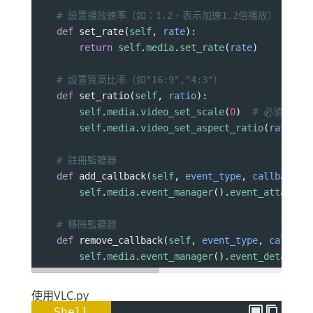
# 設置播放速率（如：1.2，表示加速1.2倍播放）
def
set_rate
(
self
, 
rate
):
return
self
.
media
.
set_rate
(
rate
)
# 設置寬高比率（如"16:9","4:3"）
def
set_ratio
(
self
, 
ratio
):
self
.
media
.
video_set_scale
(
0
)  
# 必須設置
self
.
media
.
video_set_aspect_ratio
(
ratio
)
# 註冊監聽器
def
add_callback
(
self
, 
event_type
, 
callback
):
self
.
media
.
event_manager
().
event_attach
(
e
# 移除監聽器
def
remove_callback
(
self
, 
event_type
, 
callbac
self
.
media
.
event_manager
().
event_detach
(
e
使用VLC.py
Shell