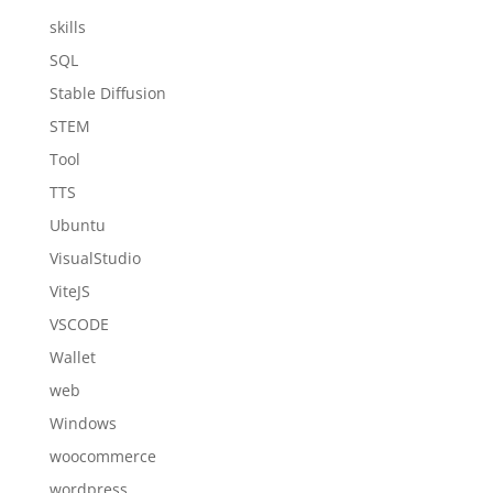
skills
SQL
Stable Diffusion
STEM
Tool
TTS
Ubuntu
VisualStudio
ViteJS
VSCODE
Wallet
web
Windows
woocommerce
wordpress