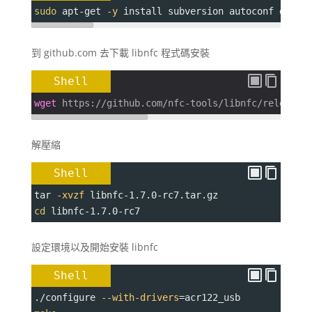
sudo
 apt-get 
-y
 install subversion autoconf debhe
到 github.com 去下載 libnfc 程式碼安裝
Shell
wget
 https://github.com/nfc-tools/libnfc/releases
解壓縮
Shell
tar 
-xvzf
 libnfc-1.7.0-rc7.tar.gz
cd
 libnfc-1.7.0-rc7
設定環境以及開始安裝 libnfc
Shell
./configure 
--with-drivers
=
acr122_usb