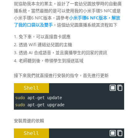
就協助我本次的業主，設計了一套幼兒園放學時的自動廣
播系統，當然最酷的是可以使用我的小米手環5 NFC或是
小米手環6 NFC版本，請參考
小米手環6 NFC版本，解放
了我的口袋以及雙手
，這個幼兒園廣播系統其流程如下
免下車，可以直接靠卡感應
透過 Wifi 連結幼兒園的主機
透過 AI 合成語音，並且廣播學生的回家的資訊
老師聽到後，帶領學生到接送區域
接下來我們就直接進行安裝的指令，首先進行更新
Shell
sudo
 apt-get update
sudo
 apt-get upgrade
安裝周邊的依賴
Shell