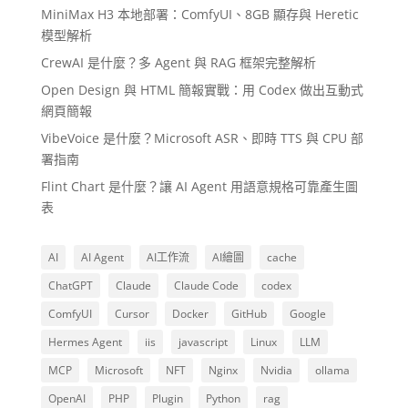
MiniMax H3 本地部署：ComfyUI、8GB 顯存與 Heretic
模型解析
CrewAI 是什麼？多 Agent 與 RAG 框架完整解析
Open Design 與 HTML 簡報實戰：用 Codex 做出互動式
網頁簡報
VibeVoice 是什麼？Microsoft ASR、即時 TTS 與 CPU 部
署指南
Flint Chart 是什麼？讓 AI Agent 用語意規格可靠產生圖
表
AI
AI Agent
AI工作流
AI繪圖
cache
ChatGPT
Claude
Claude Code
codex
ComfyUI
Cursor
Docker
GitHub
Google
Hermes Agent
iis
javascript
Linux
LLM
MCP
Microsoft
NFT
Nginx
Nvidia
ollama
OpenAI
PHP
Plugin
Python
rag