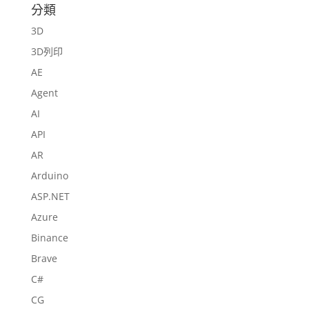
分類
3D
3D列印
AE
Agent
AI
API
AR
Arduino
ASP.NET
Azure
Binance
Brave
C#
CG