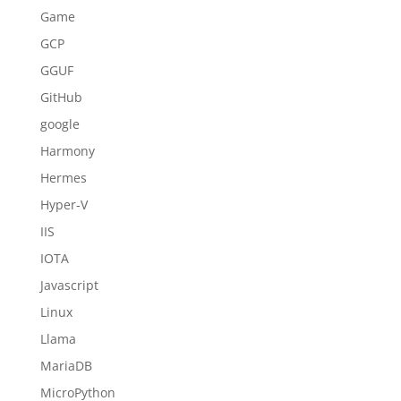
Game
GCP
GGUF
GitHub
google
Harmony
Hermes
Hyper-V
IIS
IOTA
Javascript
Linux
Llama
MariaDB
MicroPython