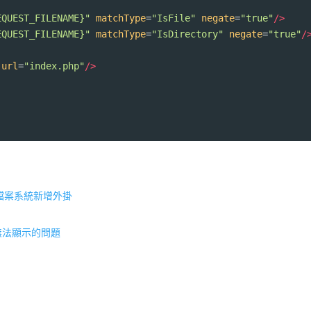
EQUEST_FILENAME}"
matchType
=
"IsFile"
negate
=
"true"
/>
EQUEST_FILENAME}"
matchType
=
"IsDirectory"
negate
=
"true"
/
url
=
"index.php"
/>
以透過檔案系統新增外掛
片但無法顯示的問題