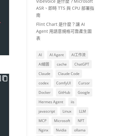
VibeVoice 是什麼？Microsoft
ASR、即時 TTS 與 CPU 部署指
南
>
Flint Chart 是什麼？讓 AI
Agent 用語意規格可靠產生圖
表
AI
AI Agent
AI工作流
AI繪圖
cache
ChatGPT
Claude
Claude Code
codex
ComfyUI
Cursor
Docker
GitHub
Google
Hermes Agent
iis
javascript
Linux
LLM
MCP
Microsoft
NFT
Nginx
Nvidia
ollama