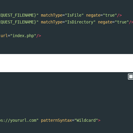
EQUEST_FILENAME}"
matchType
=
"IsFile"
negate
=
"true"
/>
EQUEST_FILENAME}"
matchType
=
"IsDirectory"
negate
=
"true"
/
url
=
"index.php"
/>
ps://yoururl.com"
patternSyntax
=
"Wildcard"
>