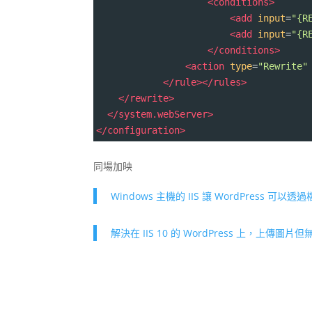
<
conditions
>
<
add
input
=
"{R
<
add
input
=
"{R
</
conditions
>
<
action
type
=
"Rewrite"
</
rule
></
rules
>
</
rewrite
>
</
system.webServer
>
</
configuration
>
同場加映
Windows 主機的 IIS 讓 WordPress 可
解決在 IIS 10 的 WordPress 上，上傳圖