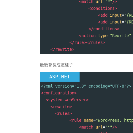
<
match
url
=
"*"
/>
<
conditions
>
<
add
input
=
"{R
<
add
input
=
"{R
</
conditions
>
<
action
type
=
"Rewrite"
</
rule
></
rules
>
</
rewrite
>
最後會長成這樣子
ASP.NET
<?xml
version="1.0" encoding="UTF-8"?>
<
configuration
>
<
system.webServer
>
<
rewrite
>
<
rules
>
<
rule
name
=
"WordPress: htt
<
match
url
=
"*"
/>