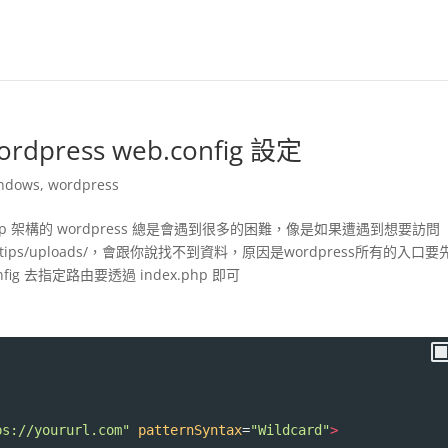
wordpress web.config 設定
ndows
,
wordpress
安裝 php 架構的 wordpress 總是會遇到很多的困難，像是如果遭遇到想要訪問
ain.tips/uploads/，會跟你說找不到資料，原因是wordpress所有的入口要
fig 去指定路由要透過 index.php 即可
ps://yoururl.com"
patternSyntax
=
"Wildcard"
>