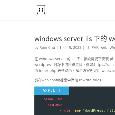
windows server iis 下的 
by
Rain Chu
|
1 月 19, 2023
|
IIS
,
PHP
,
web
,
Wi
在 windows server 的 iis 下，預設情況下
wordpress 目錄下的目錄資料，例如:https://r
由 index.php 去做路由，解決方案則是用 web.con
請在web.config檔案中添加 rewrite rules
ASP.NET
<
rewrite
>
<
rules
>
<
rule
name
=
"WordPress: htt