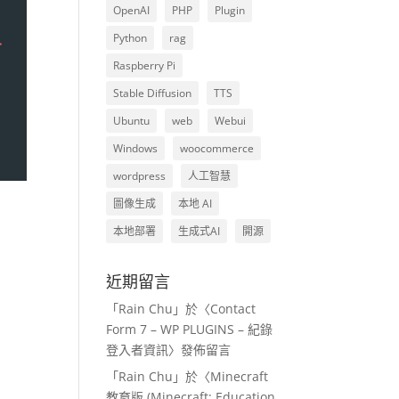
OpenAI
PHP
Plugin
Python
rag
>
Raspberry Pi
Stable Diffusion
TTS
Ubuntu
web
Webui
Windows
woocommerce
wordpress
人工智慧
圖像生成
本地 AI
本地部署
生成式AI
開源
近期留言
「
Rain Chu
」於〈
Contact
Form 7 – WP PLUGINS – 紀錄
登入者資訊
〉發佈留言
「
Rain Chu
」於〈
Minecraft
教育版 (Minecraft: Education